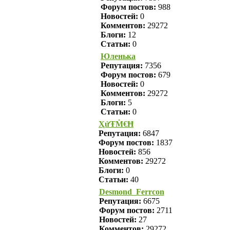
Форум постов:
988
Новостей:
0
Комментов:
29272
Блоги:
12
Статьи:
0
Юленька
Репутация:
7356
Форум постов:
679
Новостей:
0
Комментов:
29272
Блоги:
5
Статьи:
0
ҲửŦṀ€Ħ
Репутация:
6847
Форум постов:
1837
Новостей:
856
Комментов:
29272
Блоги:
0
Статьи:
40
Desmond_Ferrcon
Репутация:
6675
Форум постов:
2711
Новостей:
27
Комментов:
29272