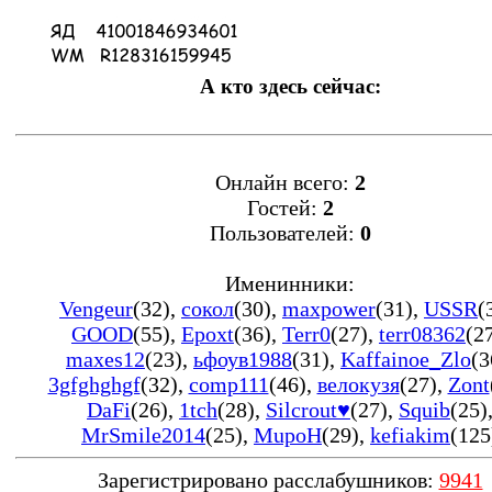
А кто здесь сейчас:
Онлайн всего:
2
Гостей:
2
Пользователей:
0
Именинники:
Vengeur
(32)
,
сокол
(30)
,
maxpower
(31)
,
USSR
(
GOOD
(55)
,
Epoxt
(36)
,
Terr0
(27)
,
terr08362
(2
maxes12
(23)
,
ьфоув1988
(31)
,
Kaffainoe_Zlo
(3
3gfghghgf
(32)
,
comp111
(46)
,
велокузя
(27)
,
Zont
DaFi
(26)
,
1tch
(28)
,
Silcrout♥
(27)
,
Squib
(25)
MrSmile2014
(25)
,
MupoH
(29)
,
kefiakim
(125
Зарегистрировано расслабушников:
9941