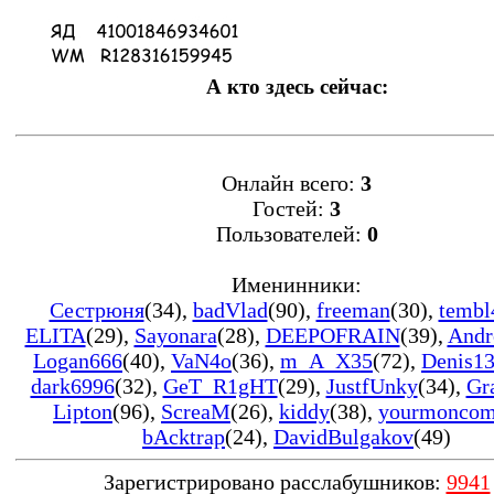
А кто здесь сейчас:
Онлайн всего:
3
Гостей:
3
Пользователей:
0
Именинники:
Сестрюня
(34)
,
badVlad
(90)
,
freeman
(30)
,
tembl
ELITA
(29)
,
Sayonara
(28)
,
DEEPOFRAIN
(39)
,
Andr
Logan666
(40)
,
VaN4o
(36)
,
m_A_X35
(72)
,
Denis1
dark6996
(32)
,
GeT_R1gHT
(29)
,
JustfUnky
(34)
,
Gr
Lipton
(96)
,
ScreaM
(26)
,
kiddy
(38)
,
yourmonco
bAcktrap
(24)
,
DavidBulgakov
(49)
Зарегистрировано расслабушников:
9941