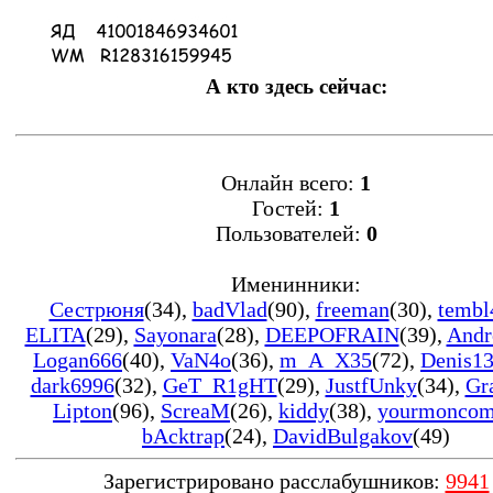
А кто здесь сейчас:
Онлайн всего:
1
Гостей:
1
Пользователей:
0
Именинники:
Сестрюня
(34)
,
badVlad
(90)
,
freeman
(30)
,
tembl
ELITA
(29)
,
Sayonara
(28)
,
DEEPOFRAIN
(39)
,
Andr
Logan666
(40)
,
VaN4o
(36)
,
m_A_X35
(72)
,
Denis1
dark6996
(32)
,
GeT_R1gHT
(29)
,
JustfUnky
(34)
,
Gr
Lipton
(96)
,
ScreaM
(26)
,
kiddy
(38)
,
yourmonco
bAcktrap
(24)
,
DavidBulgakov
(49)
Зарегистрировано расслабушников:
9941