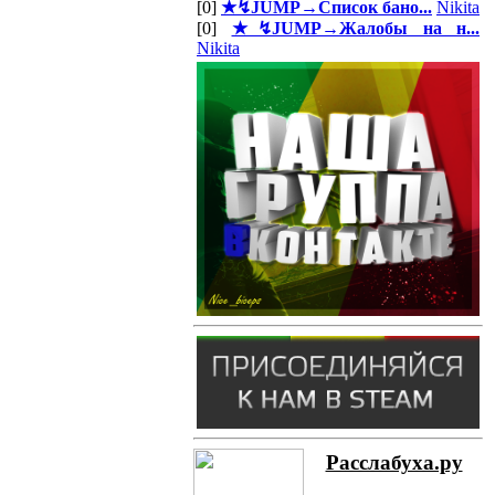
[0]
★↯JUMP→Список бано...
Nikita
[0]
★↯JUMP→Жалобы на н...
Nikita
Расслабуха.ру