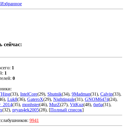
 Избранное
ь сейчас:
сего:
1
й:
1
телей:
0
ники:
THing
(33)
,
IntelCore
(29)
,
Shutnik
(34)
,
9Madman
(31)
,
Calvin
(33)
,
46)
,
Luk8
(36)
,
GateroX
(29)
,
Nightingale
(31)
,
GNOM6474
(24)
,
v_2014
(35)
,
monhster
(46)
,
MurZ
(27)
,
VitKuz
(48)
,
биба
(31)
,
x
(32)
,
pryan4ek2005
(28)
, [
Полный список
]
сслабушников:
9941