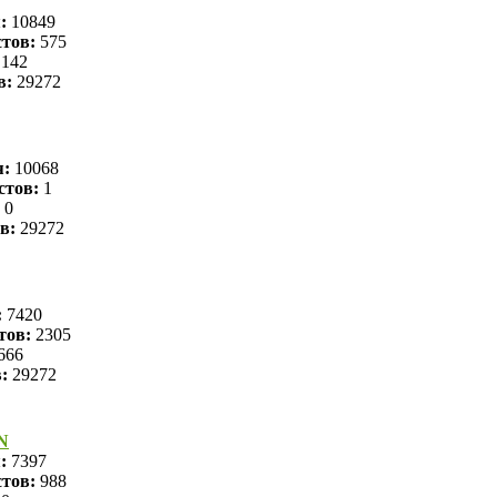
я:
10849
тов:
575
142
в:
29272
я:
10068
стов:
1
0
в:
29272
:
7420
тов:
2305
666
в:
29272
N
я:
7397
тов:
988