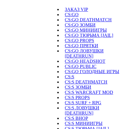
ЗАКАЗ VIP
CS:GO
CS:GO DEATHMATCH
CS:GO ЗОМБИ
CS:GO МИНИИГРЫ
CS:GO ТЮРЬМА [JAIL]
CS:GO PROPS
CS:GO ПРЯТКИ
CS:GO ЛОВУШКИ
[DEATHRUN]
CS:GO HEADSHOT
CS:GO PUBLIC
CS:GO ГОЛОДНЫЕ ИГРЫ
CS:S
CS:S DEATHMATCH
CS:S ЗОМБИ
CS:S WARCRAFT MOD
CS:S PROPS
CS:S SURF + RPG
CS:S ЛОВУШКИ
[DEATHRUN]
CS:S BHOP
CS:S МИНИИГРЫ
CS:S ТЮРЬМА [JAIL]