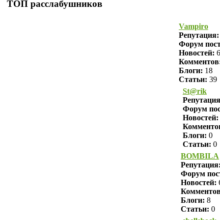
ТОП расслабушников
Vampiro
Репутация
Форум пост
Новостей:
6
Комментов
Блоги:
18
Статьи:
39
St@rik
Репутаци
Форум пос
Новостей:
Комменто
Блоги:
0
Статьи:
0
BOMBILA
Репутация
Форум пос
Новостей:
Комменто
Блоги:
8
Статьи:
0