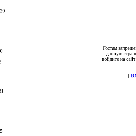
29
Гостям запреще
0
данную стран
войдите на сайт
2
[
В
81
5