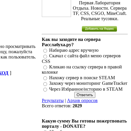
Первая Лаборатория
Отдыха. Новости. Сервера
TF, CSS, CSGO, MineCraft.
Реальные тусовки.
Как вы заходите на сервера
Расслабуха.ру?
но просматривать
Набираю адрес вручную
ицу, пожалуйста
Скачал с сайта файл меню серверов
 как пользователь.
CSS
Кликаю на ссылку сервера в правой
колонке
ХОД
]
Нахожу сервер в поиске STEAM
Захожу через мониторинг GameTracker
Через Избранное/историю в STEAM
Результаты
|
Архив опросов
Всего ответов:
2029
Какую сумму Вы готовы пожертвовать
порталу - DONATE?