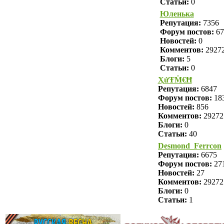
Статьи:
0
Юленька
Репутация:
7356
Форум постов:
67
Новостей:
0
Комментов:
2927
Блоги:
5
Статьи:
0
ҲửŦṀ€Ħ
Репутация:
6847
Форум постов:
18
Новостей:
856
Комментов:
29272
Блоги:
0
Статьи:
40
Desmond_Ferrcon
Репутация:
6675
Форум постов:
27
Новостей:
27
Комментов:
29272
Блоги:
0
Статьи:
1