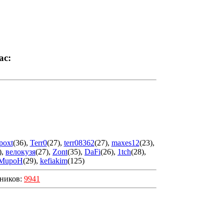
ас:
poxt
(36)
,
Terr0
(27)
,
terr08362
(27)
,
maxes12
(23)
,
)
,
велокузя
(27)
,
Zont
(35)
,
DaFi
(26)
,
1tch
(28)
,
MupoH
(29)
,
kefiakim
(125)
шников:
9941