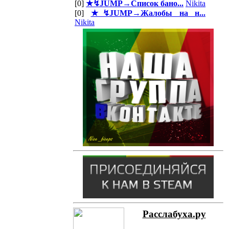
[0]
★↯JUMP→Список бано...
Nikita
[0]
★↯JUMP→Жалобы на н...
Nikita
Расслабуха.ру