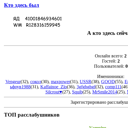
Кто здесь был
А кто здесь сейч
Онлайн всего:
2
Гостей:
2
Пользователей:
0
Именинники:
Vengeur
(32)
,
сокол
(30)
,
maxpower
(31)
,
USSR
(38)
,
GOOD
(55)
,
E
ьфоув1988
(31)
,
Kaffainoe_Zlo
(36)
,
3gfghghgf
(32)
,
comp111
(46
Silcrout♥
(27)
,
Squib
(25)
,
MrSmile2014
(25)
,
Зарегистрировано расслабу
ТОП расслабушников
Vampiro