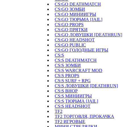
CS:GO DEATHMATCH
CS:GO ЗОМБИ
CS:GO МИНИИГРЫ
CS:GO ТЮРЬМА [JAIL]
CS:GO PROPS
CS:GO ПРЯТКИ
CS:GO ЛОВУШКИ [DEATHRUN]
CS:GO HEADSHOT
CS:GO PUBLIC
CS:GO ГОЛОДНЫЕ ИГРЫ
CS:S
CS:S DEATHMATCH
CS:S ЗОМБИ
CS:S WARCRAFT MOD
CS:S PROPS
CS:S SURF + RPG
CS:S ЛОВУШКИ [DEATHRUN]
CS:S BHOP
CS:S МИНИИГРЫ
CS:S ТЮРЬМА [JAIL]
CS:S HEADSHOT
TF2
TF2 ТОРГОВЛЯ, ПРОКАЧКА
TF2 ИГРОВЫЕ
МИНИ СТРЕЛЯЛКИ