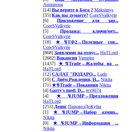
Armstrong
[14]
Вы верите в Бога ?
Maksimys
[35]
Как вы думаете?
CoreSValkyrie
[6]
Приложение для зар...
CoreSValkyrie
[5]
Продажа: ключи/мет...
CoreSValkyrie
[18]
★↯ТФ2→Полезные сов...
CoreSValkyrie
[868]
Заявление на отпус...
HaTLord
[2682]
Вакансии
Vampiro
[1437]
★↯Trade→Жалобы на ...
HaTLord
[12]
САЛАТ "ПОДАРО...
Ludo
[10]
С Днём Рождения, Н...
Nikita
[71]
★↯Trade→Покаяния
Nikita
[4]
Garry's mod: D...
rex9674
[4]
★↯JUMP→Предложения
HaTLord
[253]
Денис
ПаровозДоКубы
[1]
★↯JUMP→Набор админ...
Nikita
[0]
★↯JUMP→Информация ...
Nikita