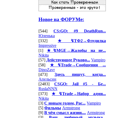
Новое на ФОРУМе:
[544]
CS:GO: #9 DeathRun...
Юленька
[332]
★↯ТФ2→Флудилка
Impressive
[1]
★↯MGE→Жалобы на не...
Nikita
[57]
Действующее Руково...
Vampiro
[58]
★↯Trade→Сообщения ...
DinoZavr
[473]
Здесь пишут, когда...
Апельсин
[2483]
CSGO: Jail #5 - Бе...
RuslaNNN
[373]
★↯Trade→Набор адми...
Nikita
[3]
С новым годом, Рас...
Vampiro
[5]
Фильмы
Armstrong
[9]
В чём смысл жизни....
Armstrong
[3]
Ваш любимый музыка...