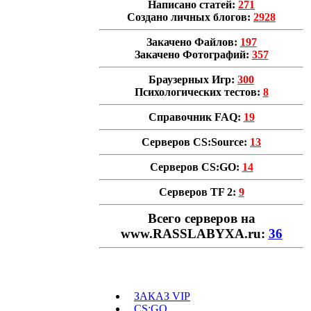
Написано статей:
271
Создано личных блогов:
2928
Закачено Файлов:
197
Закачено Фотографий:
357
Браузерных Игр:
300
Психологических тестов:
8
Справочник FAQ:
19
Серверов CS:Source:
13
Серверов CS:GO:
14
Серверов TF 2:
9
Всего cерверов на
www.RASSLABYXA.ru:
36
ЗАКАЗ VIP
CS:GO