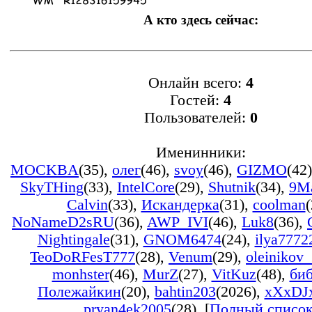
А кто здесь сейчас:
Онлайн всего:
4
Гостей:
4
Пользователей:
0
Именинники:
MOCKBA
(35)
,
олег
(46)
,
svoy
(46)
,
GIZMO
(42)
SkyTHing
(33)
,
IntelCore
(29)
,
Shutnik
(34)
,
9M
Calvin
(33)
,
Искандерка
(31)
,
coolman
(
NoNameD2sRU
(36)
,
AWP_IVI
(46)
,
Luk8
(36)
,
Nightingale
(31)
,
GNOM6474
(24)
,
ilya7772
TeoDoRFesT777
(28)
,
Venum
(29)
,
oleinikov
monhster
(46)
,
MurZ
(27)
,
VitKuz
(48)
,
би
Полежайкин
(20)
,
bahtin203
(2026)
,
xXxDJ
pryan4ek2005
(28)
, [
Полный списо