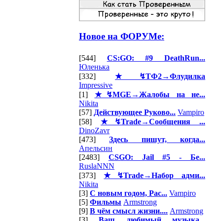
Новое на ФОРУМе:
[544]
CS:GO: #9 DeathRun...
Юленька
[332]
★↯ТФ2→Флудилка
Impressive
[1]
★↯MGE→Жалобы на не...
Nikita
[57]
Действующее Руково...
Vampiro
[58]
★↯Trade→Сообщения ...
DinoZavr
[473]
Здесь пишут, когда...
Апельсин
[2483]
CSGO: Jail #5 - Бе...
RuslaNNN
[373]
★↯Trade→Набор адми...
Nikita
[3]
С новым годом, Рас...
Vampiro
[5]
Фильмы
Armstrong
[9]
В чём смысл жизни....
Armstrong
[3]
Ваш любимый музыка...