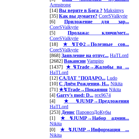
Armstrong
[14]
Вы верите в Бога ?
Maksimys
[35]
Как вы думаете?
CoreSValkyrie
[6]
Приложение для зар...
CoreSValkyrie
[5]
Продажа: ключи/мет...
CoreSValkyrie
[18]
★↯ТФ2→Полезные сов...
CoreSValkyrie
[868]
Заявление на отпус...
HaTLord
[2682]
Вакансии
Vampiro
[1437]
★↯Trade→Жалобы на ...
HaTLord
[12]
САЛАТ "ПОДАРО...
Ludo
[10]
С Днём Рождения, Н...
Nikita
[71]
★↯Trade→Покаяния
Nikita
[4]
Garry's mod: D...
rex9674
[4]
★↯JUMP→Предложения
HaTLord
[253]
Денис
ПаровозДоКубы
[1]
★↯JUMP→Набор админ...
Nikita
[0]
★↯JUMP→Информация ...
Nikita