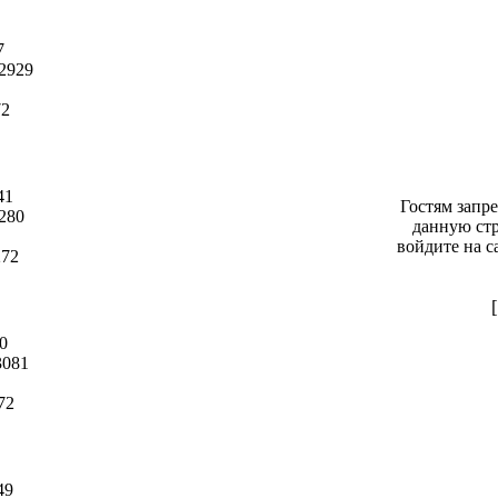
7
2929
72
41
Гостям запр
280
данную стр
войдите на с
272
0
081
72
49