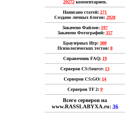
29272
комментариев.
Написано статей:
271
Создано личных блогов:
2928
Закачено Файлов:
197
Закачено Фотографий:
357
Браузерных Игр:
300
Психологических тестов:
8
Справочник FAQ:
19
Серверов CS:Source:
13
Серверов CS:GO:
14
Серверов TF 2:
9
Всего cерверов на
www.RASSLABYXA.ru:
36