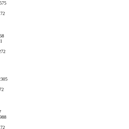
575
272
68
1
272
305
72
7
988
272