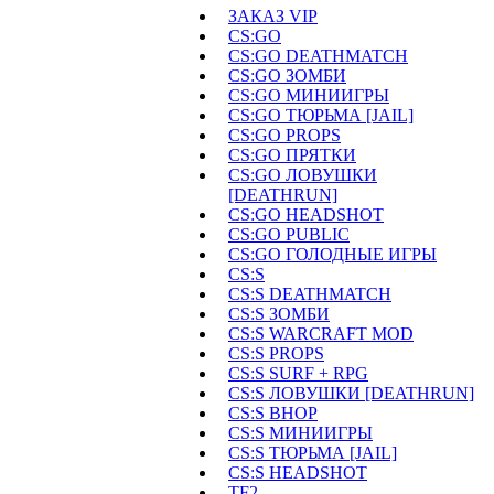
ЗАКАЗ VIP
CS:GO
CS:GO DEATHMATCH
CS:GO ЗОМБИ
CS:GO МИНИИГРЫ
CS:GO ТЮРЬМА [JAIL]
CS:GO PROPS
CS:GO ПРЯТКИ
CS:GO ЛОВУШКИ
[DEATHRUN]
CS:GO HEADSHOT
CS:GO PUBLIC
CS:GO ГОЛОДНЫЕ ИГРЫ
CS:S
CS:S DEATHMATCH
CS:S ЗОМБИ
CS:S WARCRAFT MOD
CS:S PROPS
CS:S SURF + RPG
CS:S ЛОВУШКИ [DEATHRUN]
CS:S BHOP
CS:S МИНИИГРЫ
CS:S ТЮРЬМА [JAIL]
CS:S HEADSHOT
TF2