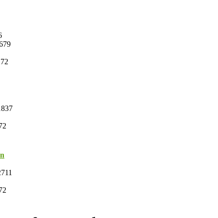
6
679
272
837
72
on
711
72