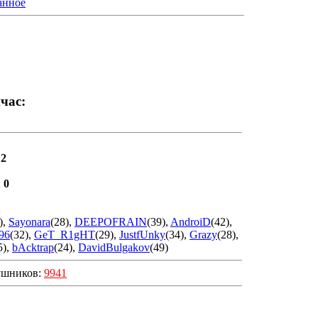
анное
йчас:
:
2
:
0
:
)
,
Sayonara
(28)
,
DEEPOFRAIN
(39)
,
AndroiD
(42)
,
96
(32)
,
GeT_R1gHT
(29)
,
JustfUnky
(34)
,
Grazy
(28)
,
5)
,
bAcktrap
(24)
,
DavidBulgakov
(49)
ушников:
9941