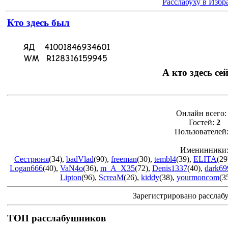
Расслабуху в Избр
Кто здесь был
А кто здесь се
Онлайн всего
Гостей:
2
Пользователей
Именинники
Сестрюня
(34)
,
badVlad
(90)
,
freeman
(30)
,
tembl4
(39)
,
ELITA
(29
Logan666
(40)
,
VaN4o
(36)
,
m_A_X35
(72)
,
Denis1337
(40)
,
dark69
Lipton
(96)
,
ScreaM
(26)
,
kiddy
(38)
,
yourmoncom
(3
Зарегистрировано расслаб
ТОП расслабушников