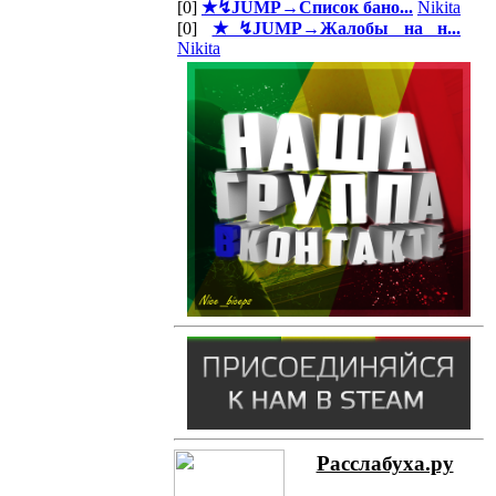
[0]
★↯JUMP→Список бано...
Nikita
[0]
★↯JUMP→Жалобы на н...
Nikita
Расслабуха.ру