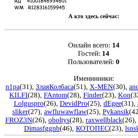
А кто здесь сейчас:
Онлайн всего:
14
Гостей:
14
Пользователей:
0
Именинники:
n1pa
(31)
,
ЗлаяКолбаса
(51)
,
X-MEN
(30)
,
an
KILFI
(28)
,
FAntom
(28)
,
Finder
(23)
,
Kon
(3
Lolguspro
(26)
,
DevidPro
(25)
,
dEgee
(31)
,
sliker
(27)
,
awfluwawflaw
(25)
,
Pykansik
(4
FROZ3N
(26)
,
oboltys
(28)
,
raxwellblack
(26)
Dimasfggnb
(46)
,
КОТОПЕС
(23)
,
lsns