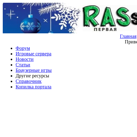
Главная
Приве
Форум
Игровые сервера
Новости
Статьи
Браузерные игры
Другие ресурсы
Справочник
Копилка портала