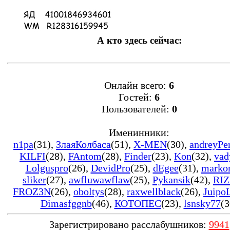
А кто здесь сейчас:
Онлайн всего:
6
Гостей:
6
Пользователей:
0
Именинники:
n1pa
(31)
,
ЗлаяКолбаса
(51)
,
X-MEN
(30)
,
andreyPe
KILFI
(28)
,
FAntom
(28)
,
Finder
(23)
,
Kon
(32)
,
vad
Lolguspro
(26)
,
DevidPro
(25)
,
dEgee
(31)
,
marko
sliker
(27)
,
awfluwawflaw
(25)
,
Pykansik
(42)
,
RIZ
FROZ3N
(26)
,
oboltys
(28)
,
raxwellblack
(26)
,
Juipo
Dimasfggnb
(46)
,
КОТОПЕС
(23)
,
lsnsky77
(3
Зарегистрировано расслабушников:
9941