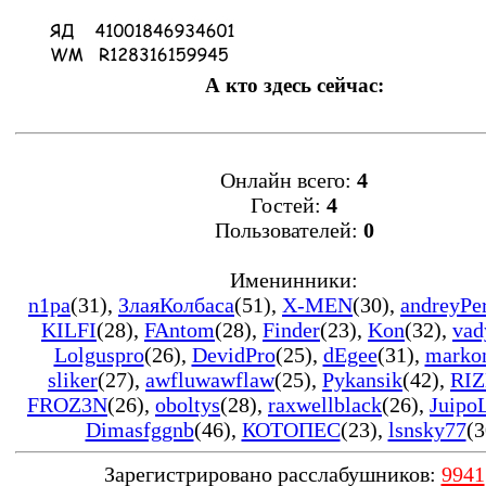
А кто здесь сейчас:
Онлайн всего:
4
Гостей:
4
Пользователей:
0
Именинники:
n1pa
(31)
,
ЗлаяКолбаса
(51)
,
X-MEN
(30)
,
andreyPe
KILFI
(28)
,
FAntom
(28)
,
Finder
(23)
,
Kon
(32)
,
vad
Lolguspro
(26)
,
DevidPro
(25)
,
dEgee
(31)
,
marko
sliker
(27)
,
awfluwawflaw
(25)
,
Pykansik
(42)
,
RIZ
FROZ3N
(26)
,
oboltys
(28)
,
raxwellblack
(26)
,
Juipo
Dimasfggnb
(46)
,
КОТОПЕС
(23)
,
lsnsky77
(3
Зарегистрировано расслабушников:
9941