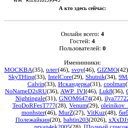
А кто здесь сейчас:
Онлайн всего:
4
Гостей:
4
Пользователей:
0
Именинники:
MOCKBA
(35)
,
олег
(46)
,
svoy
(46)
,
GIZMO
(42)
SkyTHing
(33)
,
IntelCore
(29)
,
Shutnik
(34)
,
9M
Calvin
(33)
,
Искандерка
(31)
,
coolman
(
NoNameD2sRU
(36)
,
AWP_IVI
(46)
,
Luk8
(36)
,
Nightingale
(31)
,
GNOM6474
(24)
,
ilya7772
TeoDoRFesT777
(28)
,
Venum
(29)
,
oleinikov
monhster
(46)
,
MurZ
(27)
,
VitKuz
(48)
,
би
Полежайкин
(20)
,
bahtin203
(2026)
,
xXxDJ
pryan4ek2005
(28)
, [
Полный списо