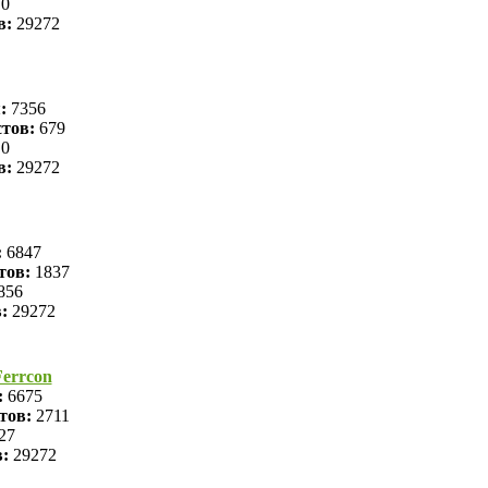
0
в:
29272
я:
7356
тов:
679
0
в:
29272
:
6847
тов:
1837
856
в:
29272
errcon
:
6675
тов:
2711
27
в:
29272