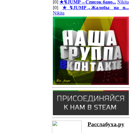
[0]
★↯JUMP→Список бано...
Nikita
[0]
★↯JUMP→Жалобы на н...
Nikita
Расслабуха.ру