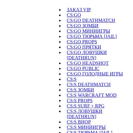
ЗАКАЗ VIP
CS:GO
CS:GO DEATHMATCH
CS:GO ЗОМБИ
CS:GO МИНИИГРЫ
CS:GO ТЮРЬМА [JAIL]
CS:GO PROPS
CS:GO ПРЯТКИ
CS:GO ЛОВУШКИ
[DEATHRUN]
CS:GO HEADSHOT
CS:GO PUBLIC
CS:GO ГОЛОДНЫЕ ИГРЫ
CS:S
CS:S DEATHMATCH
CS:S ЗОМБИ
CS:S WARCRAFT MOD
CS:S PROPS
CS:S SURF + RPG
CS:S ЛОВУШКИ
[DEATHRUN]
CS:S BHOP
CS:S МИНИИГРЫ
CS:S ТЮРЬМА [JAIL]