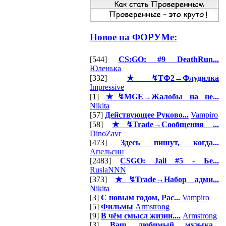
Новое на ФОРУМе:
[544]
CS:GO: #9 DeathRun...
Юленька
[332]
★↯ТФ2→Флудилка
Impressive
[1]
★↯MGE→Жалобы на не...
Nikita
[57]
Действующее Руково...
Vampiro
[58]
★↯Trade→Сообщения ...
DinoZavr
[473]
Здесь пишут, когда...
Апельсин
[2483]
CSGO: Jail #5 - Бе...
RuslaNNN
[373]
★↯Trade→Набор адми...
Nikita
[3]
С новым годом, Рас...
Vampiro
[5]
Фильмы
Armstrong
[9]
В чём смысл жизни....
Armstrong
[3]
Ваш любимый музыка...