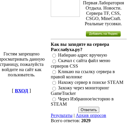
Первая Лаборатория
Отдыха. Новости.
Сервера TF, CSS,
CSGO, MineCraft.
Реальные тусовки.
Как вы заходите на сервера
Расслабуха.ру?
Гостям запрещено
Набираю адрес вручную
просматривать данную
Скачал с сайта файл меню
страницу, пожалуйста
серверов CSS
войдите на сайт как
Кликаю на ссылку сервера в
пользователь.
правой колонке
Нахожу сервер в поиске STEAM
Захожу через мониторинг
[
ВХОД
]
GameTracker
Через Избранное/историю в
STEAM
Результаты
|
Архив опросов
Всего ответов:
2029