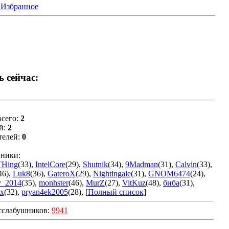
 Избранное
ь сейчас:
сего:
2
й:
2
телей:
0
ники:
THing
(33)
,
IntelCore
(29)
,
Shutnik
(34)
,
9Madman
(31)
,
Calvin
(33)
,
46)
,
Luk8
(36)
,
GateroX
(29)
,
Nightingale
(31)
,
GNOM6474
(24)
,
v_2014
(35)
,
monhster
(46)
,
MurZ
(27)
,
VitKuz
(48)
,
биба
(31)
,
x
(32)
,
pryan4ek2005
(28)
, [
Полный список
]
сслабушников:
9941