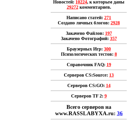
Новостей:
10224
, к которым даны
29272
комментариев.
Написано статей:
271
Создано личных блогов:
2928
Закачено Файлов:
197
Закачено Фотографий:
357
Браузерных Игр:
300
Психологических тестов:
8
Справочник FAQ:
19
Серверов CS:Source:
13
Серверов CS:GO:
14
Серверов TF 2:
9
Всего cерверов на
www.RASSLABYXA.ru:
36