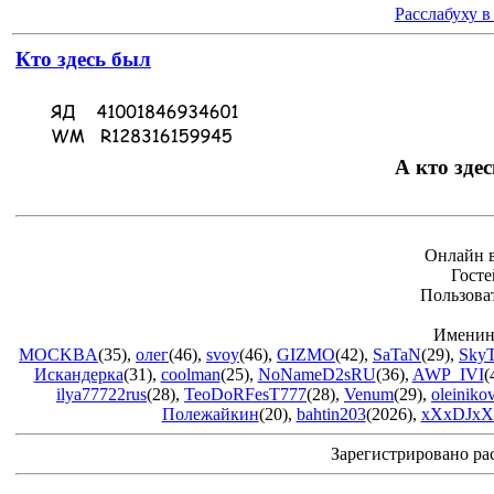
Расслабуху в
Кто здесь был
А кто здес
Онлайн в
Госте
Пользова
Именин
MOCKBA
(35)
,
олег
(46)
,
svoy
(46)
,
GIZMO
(42)
,
SaTaN
(29)
,
Sky
Искандерка
(31)
,
coolman
(25)
,
NoNameD2sRU
(36)
,
AWP_IVI
(
ilya77722rus
(28)
,
TeoDoRFesT777
(28)
,
Venum
(29)
,
oleiniko
Полежайкин
(20)
,
bahtin203
(2026)
,
xXxDJxX
Зарегистрировано ра