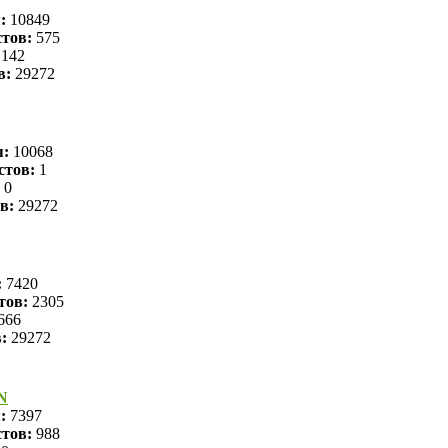
я:
10849
тов:
575
142
в:
29272
я:
10068
стов:
1
0
в:
29272
:
7420
тов:
2305
666
в:
29272
N
я:
7397
тов:
988