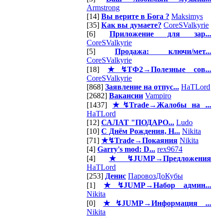
Armstrong
[14]
Вы верите в Бога ?
Maksimys
[35]
Как вы думаете?
CoreSValkyrie
[6]
Приложение для зар...
CoreSValkyrie
[5]
Продажа: ключи/мет...
CoreSValkyrie
[18]
★↯ТФ2→Полезные сов...
CoreSValkyrie
[868]
Заявление на отпус...
HaTLord
[2682]
Вакансии
Vampiro
[1437]
★↯Trade→Жалобы на ...
HaTLord
[12]
САЛАТ "ПОДАРО...
Ludo
[10]
С Днём Рождения, Н...
Nikita
[71]
★↯Trade→Покаяния
Nikita
[4]
Garry's mod: D...
rex9674
[4]
★↯JUMP→Предложения
HaTLord
[253]
Денис
ПаровозДоКубы
[1]
★↯JUMP→Набор админ...
Nikita
[0]
★↯JUMP→Информация ...
Nikita