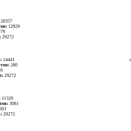
:
20357
ов:
12929
79
:
29272
я:
14441
тов:
280
0
в:
29272
:
11320
тов:
3081
603
в:
29272