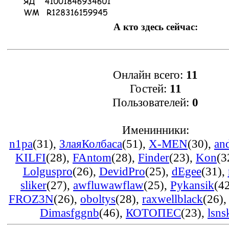
А кто здесь сейчас:
Онлайн всего:
11
Гостей:
11
Пользователей:
0
Именинники:
n1pa
(31)
,
ЗлаяКолбаса
(51)
,
X-MEN
(30)
,
an
KILFI
(28)
,
FAntom
(28)
,
Finder
(23)
,
Kon
(3
Lolguspro
(26)
,
DevidPro
(25)
,
dEgee
(31)
,
sliker
(27)
,
awfluwawflaw
(25)
,
Pykansik
(4
FROZ3N
(26)
,
oboltys
(28)
,
raxwellblack
(26)
Dimasfggnb
(46)
,
КОТОПЕС
(23)
,
lsns