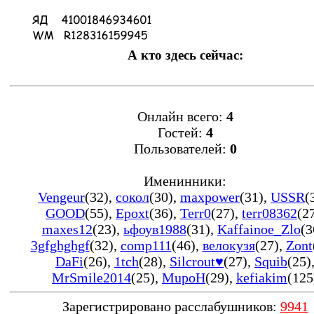
А кто здесь сейчас:
Онлайн всего:
4
Гостей:
4
Пользователей:
0
Именинники:
Vengeur
(32)
,
сокол
(30)
,
maxpower
(31)
,
USSR
(
GOOD
(55)
,
Epoxt
(36)
,
Terr0
(27)
,
terr08362
(2
maxes12
(23)
,
ьфоув1988
(31)
,
Kaffainoe_Zlo
(3
3gfghghgf
(32)
,
comp111
(46)
,
велокузя
(27)
,
Zont
DaFi
(26)
,
1tch
(28)
,
Silcrout♥
(27)
,
Squib
(25)
MrSmile2014
(25)
,
MupoH
(29)
,
kefiakim
(125
Зарегистрировано расслабушников:
9941