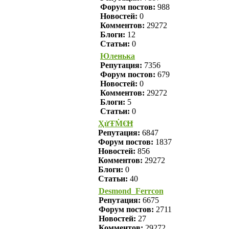
Форум постов:
988
Новостей:
0
Комментов:
29272
Блоги:
12
Статьи:
0
Юленька
Репутация:
7356
Форум постов:
679
Новостей:
0
Комментов:
29272
Блоги:
5
Статьи:
0
ҲửŦṀ€Ħ
Репутация:
6847
Форум постов:
1837
Новостей:
856
Комментов:
29272
Блоги:
0
Статьи:
40
Desmond_Ferrcon
Репутация:
6675
Форум постов:
2711
Новостей:
27
Комментов:
29272