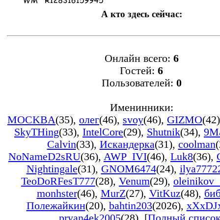
А кто здесь сейчас:
Онлайн всего:
6
Гостей:
6
Пользователей:
0
Именинники:
MOCKBA
(35)
,
олег
(46)
,
svoy
(46)
,
GIZMO
(42)
SkyTHing
(33)
,
IntelCore
(29)
,
Shutnik
(34)
,
9M
Calvin
(33)
,
Искандерка
(31)
,
coolman
(
NoNameD2sRU
(36)
,
AWP_IVI
(46)
,
Luk8
(36)
,
Nightingale
(31)
,
GNOM6474
(24)
,
ilya7772
TeoDoRFesT777
(28)
,
Venum
(29)
,
oleinikov
monhster
(46)
,
MurZ
(27)
,
VitKuz
(48)
,
би
Полежайкин
(20)
,
bahtin203
(2026)
,
xXxDJ
pryan4ek2005
(28)
, [
Полный списо