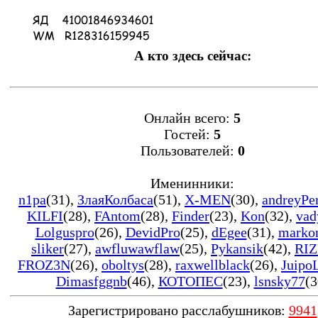
А кто здесь сейчас:
Онлайн всего:
5
Гостей:
5
Пользователей:
0
Именинники:
n1pa
(31)
,
ЗлаяКолбаса
(51)
,
X-MEN
(30)
,
andreyPe
KILFI
(28)
,
FAntom
(28)
,
Finder
(23)
,
Kon
(32)
,
vad
Lolguspro
(26)
,
DevidPro
(25)
,
dEgee
(31)
,
marko
sliker
(27)
,
awfluwawflaw
(25)
,
Pykansik
(42)
,
RIZ
FROZ3N
(26)
,
oboltys
(28)
,
raxwellblack
(26)
,
Juipo
Dimasfggnb
(46)
,
КОТОПЕС
(23)
,
lsnsky77
(3
Зарегистрировано расслабушников:
9941