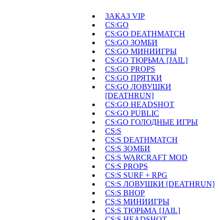
ЗАКАЗ VIP
CS:GO
CS:GO DEATHMATCH
CS:GO ЗОМБИ
CS:GO МИНИИГРЫ
CS:GO ТЮРЬМА [JAIL]
CS:GO PROPS
CS:GO ПРЯТКИ
CS:GO ЛОВУШКИ
[DEATHRUN]
CS:GO HEADSHOT
CS:GO PUBLIC
CS:GO ГОЛОДНЫЕ ИГРЫ
CS:S
CS:S DEATHMATCH
CS:S ЗОМБИ
CS:S WARCRAFT MOD
CS:S PROPS
CS:S SURF + RPG
CS:S ЛОВУШКИ [DEATHRUN]
CS:S BHOP
CS:S МИНИИГРЫ
CS:S ТЮРЬМА [JAIL]
CS:S HEADSHOT