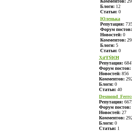
Комментов:
29
Блоги:
12
Статьи:
0
Юленька
Репутация:
73
Форум постов:
Новостей:
0
Комментов:
29
Блоги:
5
Статьи:
0
ҲửŦṀ€Ħ
Репутация:
684
Форум постов:
Новостей:
856
Комментов:
29
Блоги:
0
Статьи:
40
Desmond_Ferrc
Репутация:
667
Форум постов:
Новостей:
27
Комментов:
29
Блоги:
0
Статьи:
1