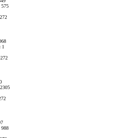
849
575
272
068
:
1
9272
0
2305
272
97
988