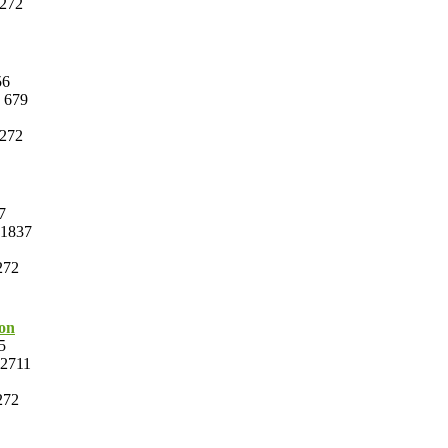
272
56
679
272
7
1837
272
on
5
2711
272