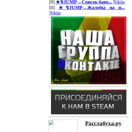
[0]
★↯JUMP→Список бано...
Nikita
[0]
★↯JUMP→Жалобы на н...
Nikita
Расслабуха.ру