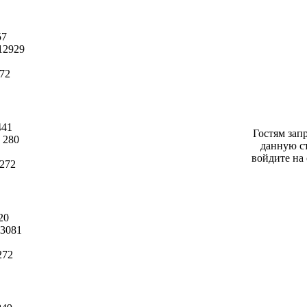
57
12929
72
441
Гостям зап
280
данную с
войдите на 
272
20
3081
272