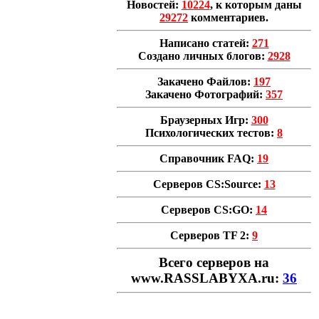
Новостей:
10224
, к которым даны
29272
комментариев.
Написано статей:
271
Создано личных блогов:
2928
Закачено Файлов:
197
Закачено Фотографий:
357
Браузерных Игр:
300
Психологических тестов:
8
Справочник FAQ:
19
Серверов CS:Source:
13
Серверов CS:GO:
14
Серверов TF 2:
9
Всего cерверов на
www.RASSLABYXA.ru:
36