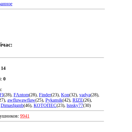
ранное
йчас:
:
14
й:
0
:
FI
(28)
,
FAntom
(28)
,
Finder
(23)
,
Kon
(32)
,
vadya
(28)
,
27)
,
awfluwawflaw
(25)
,
Pykansik
(42)
,
RIZE
(26)
,
,
Dimasfggnb
(46)
,
КОТОПЕС
(23)
,
lsnsky77
(30)
бушников:
9941