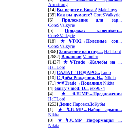
Armstrong
[14]
Вы верите в Бога ?
Maksimys
[35]
Как вы думаете?
CoreSValkyrie
[6]
Приложение для зар...
CoreSValkyrie
[5]
Продажа: ключи/мет...
CoreSValkyrie
[18]
★↯ТФ2→Полезные сов...
CoreSValkyrie
[868]
Заявление на отпус...
HaTLord
[2682]
Вакансии
Vampiro
[1437]
★↯Trade→Жалобы на ...
HaTLord
[12]
САЛАТ "ПОДАРО...
Ludo
[10]
С Днём Рождения, Н...
Nikita
[71]
★↯Trade→Покаяния
Nikita
[4]
Garry's mod: D...
rex9674
[4]
★↯JUMP→Предложения
HaTLord
[253]
Денис
ПаровозДоКубы
[1]
★↯JUMP→Набор админ...
Nikita
[0]
★↯JUMP→Информация ...
Nikita