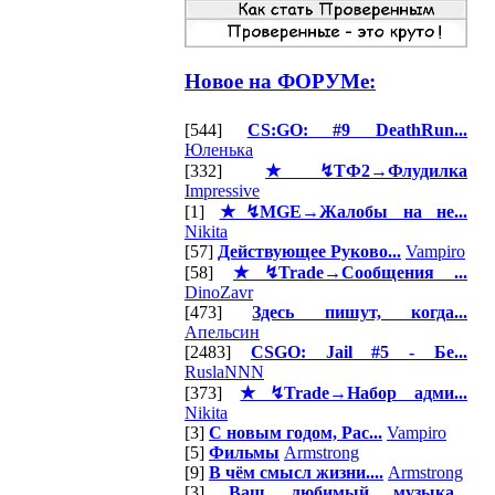
Новое на ФОРУМе:
[544]
CS:GO: #9 DeathRun...
Юленька
[332]
★↯ТФ2→Флудилка
Impressive
[1]
★↯MGE→Жалобы на не...
Nikita
[57]
Действующее Руково...
Vampiro
[58]
★↯Trade→Сообщения ...
DinoZavr
[473]
Здесь пишут, когда...
Апельсин
[2483]
CSGO: Jail #5 - Бе...
RuslaNNN
[373]
★↯Trade→Набор адми...
Nikita
[3]
С новым годом, Рас...
Vampiro
[5]
Фильмы
Armstrong
[9]
В чём смысл жизни....
Armstrong
[3]
Ваш любимый музыка...