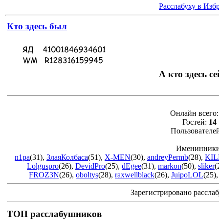
Расслабуху в Изб
Кто здесь был
А кто здесь се
Онлайн всего
Гостей:
14
Пользователе
Именинники
n1pa
(31)
,
ЗлаяКолбаса
(51)
,
X-MEN
(30)
,
andreyPermb
(28)
,
KIL
Lolguspro
(26)
,
DevidPro
(25)
,
dEgee
(31)
,
markon
(50)
,
sliker
(
FROZ3N
(26)
,
oboltys
(28)
,
raxwellblack
(26)
,
JuipoLOL
(25)
Зарегистрировано рассла
ТОП расслабушников