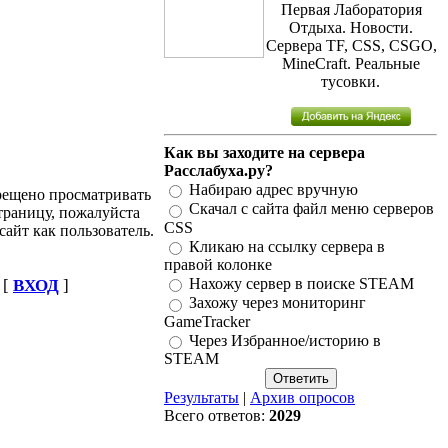
Первая Лаборатория
Отдыха. Новости.
Сервера TF, CSS, CSGO,
MineCraft. Реальные
тусовки.
Как вы заходите на сервера
Расслабуха.ру?
Набираю адрес вручную
рещено просматривать
Скачал с сайта файл меню серверов
траницу, пожалуйста
CSS
сайт как пользователь.
Кликаю на ссылку сервера в
правой колонке
Нахожу сервер в поиске STEAM
[
ВХОД
]
Захожу через мониторинг
GameTracker
Через Избранное/историю в
STEAM
Результаты
|
Архив опросов
Всего ответов:
2029