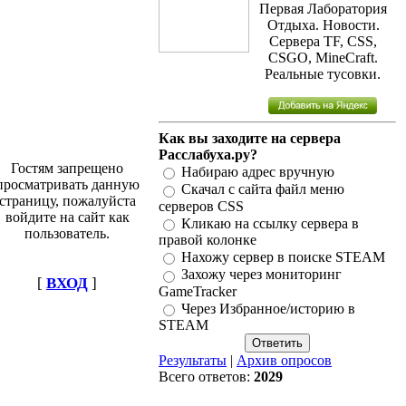
Первая Лаборатория
Отдыха. Новости.
Сервера TF, CSS,
CSGO, MineCraft.
Реальные тусовки.
Как вы заходите на сервера
Расслабуха.ру?
Гостям запрещено
Набираю адрес вручную
просматривать данную
Скачал с сайта файл меню
страницу, пожалуйста
серверов CSS
войдите на сайт как
Кликаю на ссылку сервера в
пользователь.
правой колонке
Нахожу сервер в поиске STEAM
Захожу через мониторинг
[
ВХОД
]
GameTracker
Через Избранное/историю в
STEAM
Результаты
|
Архив опросов
Всего ответов:
2029