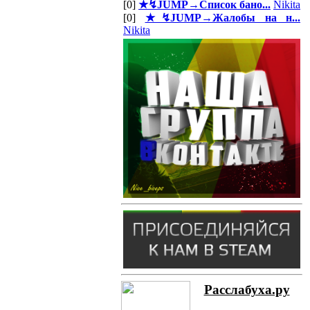
[0]
★↯JUMP→Список бано...
Nikita
[0]
★↯JUMP→Жалобы на н...
Nikita
Расслабуха.ру