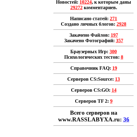
Новостей:
10224
, к которым даны
29272
комментариев.
Написано статей:
271
Создано личных блогов:
2928
Закачено Файлов:
197
Закачено Фотографий:
357
Браузерных Игр:
300
Психологических тестов:
8
Справочник FAQ:
19
Серверов CS:Source:
13
Серверов CS:GO:
14
Серверов TF 2:
9
Всего cерверов на
www.RASSLABYXA.ru:
36