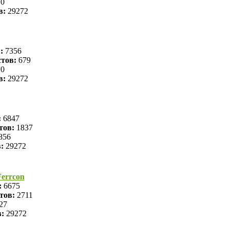
0
в:
29272
я:
7356
тов:
679
0
в:
29272
:
6847
тов:
1837
856
в:
29272
errcon
:
6675
тов:
2711
27
в:
29272