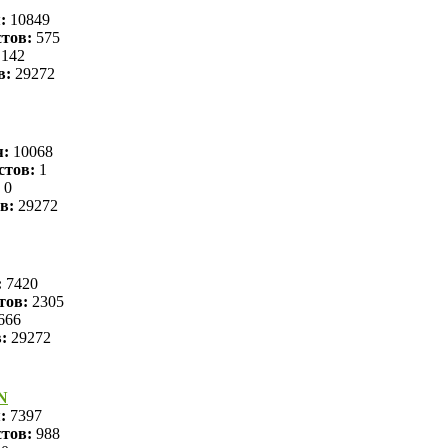
я:
10849
тов:
575
142
в:
29272
я:
10068
стов:
1
0
в:
29272
:
7420
тов:
2305
666
в:
29272
N
я:
7397
тов:
988