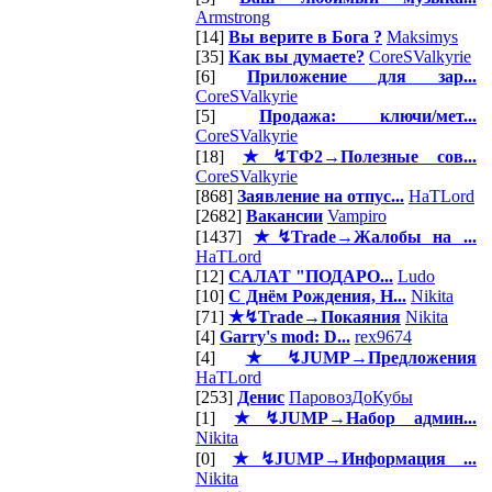
Armstrong
[14]
Вы верите в Бога ?
Maksimys
[35]
Как вы думаете?
CoreSValkyrie
[6]
Приложение для зар...
CoreSValkyrie
[5]
Продажа: ключи/мет...
CoreSValkyrie
[18]
★↯ТФ2→Полезные сов...
CoreSValkyrie
[868]
Заявление на отпус...
HaTLord
[2682]
Вакансии
Vampiro
[1437]
★↯Trade→Жалобы на ...
HaTLord
[12]
САЛАТ "ПОДАРО...
Ludo
[10]
С Днём Рождения, Н...
Nikita
[71]
★↯Trade→Покаяния
Nikita
[4]
Garry's mod: D...
rex9674
[4]
★↯JUMP→Предложения
HaTLord
[253]
Денис
ПаровозДоКубы
[1]
★↯JUMP→Набор админ...
Nikita
[0]
★↯JUMP→Информация ...
Nikita