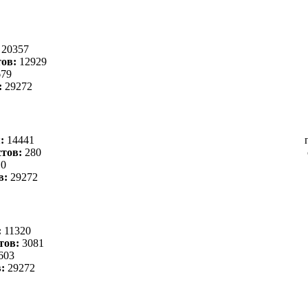
:
20357
ов:
12929
79
:
29272
я:
14441
тов:
280
0
в:
29272
:
11320
тов:
3081
603
в:
29272