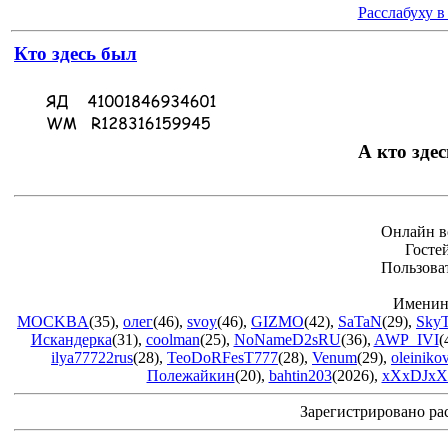
Расслабуху в
Кто здесь был
А кто здес
Онлайн в
Госте
Пользова
Именин
MOCKBA
(35)
,
олег
(46)
,
svoy
(46)
,
GIZMO
(42)
,
SaTaN
(29)
,
Sky
Искандерка
(31)
,
coolman
(25)
,
NoNameD2sRU
(36)
,
AWP_IVI
(
ilya77722rus
(28)
,
TeoDoRFesT777
(28)
,
Venum
(29)
,
oleiniko
Полежайкин
(20)
,
bahtin203
(2026)
,
xXxDJxX
Зарегистрировано ра