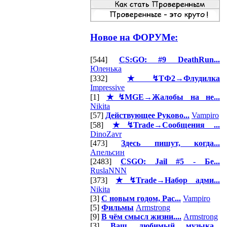
Новое на ФОРУМе:
[544]
CS:GO: #9 DeathRun...
Юленька
[332]
★↯ТФ2→Флудилка
Impressive
[1]
★↯MGE→Жалобы на не...
Nikita
[57]
Действующее Руково...
Vampiro
[58]
★↯Trade→Сообщения ...
DinoZavr
[473]
Здесь пишут, когда...
Апельсин
[2483]
CSGO: Jail #5 - Бе...
RuslaNNN
[373]
★↯Trade→Набор адми...
Nikita
[3]
С новым годом, Рас...
Vampiro
[5]
Фильмы
Armstrong
[9]
В чём смысл жизни....
Armstrong
[3]
Ваш любимый музыка...