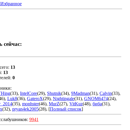
 Избранное
ь сейчас:
сего:
13
й:
13
телей:
0
ники:
THing
(33)
,
IntelCore
(29)
,
Shutnik
(34)
,
9Madman
(31)
,
Calvin
(33)
,
46)
,
Luk8
(36)
,
GateroX
(29)
,
Nightingale
(31)
,
GNOM6474
(24)
,
v_2014
(35)
,
monhster
(46)
,
MurZ
(27)
,
VitKuz
(48)
,
биба
(31)
,
x
(32)
,
pryan4ek2005
(28)
, [
Полный список
]
сслабушников:
9941