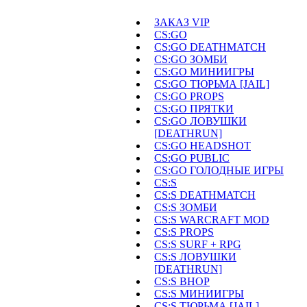
ЗАКАЗ VIP
CS:GO
CS:GO DEATHMATCH
CS:GO ЗОМБИ
CS:GO МИНИИГРЫ
CS:GO ТЮРЬМА [JAIL]
CS:GO PROPS
CS:GO ПРЯТКИ
CS:GO ЛОВУШКИ
[DEATHRUN]
CS:GO HEADSHOT
CS:GO PUBLIC
CS:GO ГОЛОДНЫЕ ИГРЫ
CS:S
CS:S DEATHMATCH
CS:S ЗОМБИ
CS:S WARCRAFT MOD
CS:S PROPS
CS:S SURF + RPG
CS:S ЛОВУШКИ
[DEATHRUN]
CS:S BHOP
CS:S МИНИИГРЫ
CS:S ТЮРЬМА [JAIL]