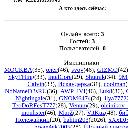
А кто здесь сейчас:
Онлайн всего:
3
Гостей:
3
Пользователей:
0
Именинники:
MOCKBA
(35)
,
олег
(46)
,
svoy
(46)
,
GIZMO
(42)
SkyTHing
(33)
,
IntelCore
(29)
,
Shutnik
(34)
,
9M
Calvin
(33)
,
Искандерка
(31)
,
coolman
(
NoNameD2sRU
(36)
,
AWP_IVI
(46)
,
Luk8
(36)
,
Nightingale
(31)
,
GNOM6474
(24)
,
ilya7772
TeoDoRFesT777
(28)
,
Venum
(29)
,
oleinikov
monhster
(46)
,
MurZ
(27)
,
VitKuz
(48)
,
би
Полежайкин
(20)
,
bahtin203
(2026)
,
xXxDJ
pryan4ek2005
(28)
, [
Полный списо