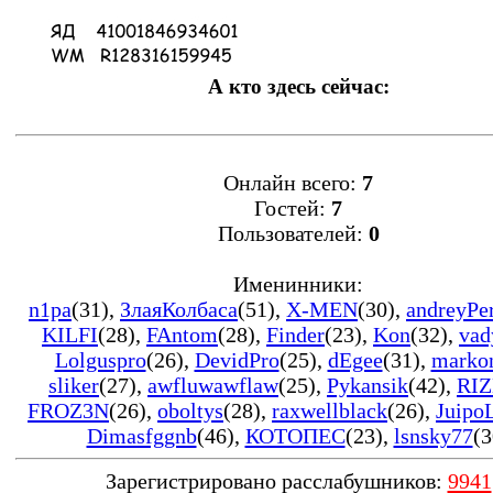
А кто здесь сейчас:
Онлайн всего:
7
Гостей:
7
Пользователей:
0
Именинники:
n1pa
(31)
,
ЗлаяКолбаса
(51)
,
X-MEN
(30)
,
andreyPe
KILFI
(28)
,
FAntom
(28)
,
Finder
(23)
,
Kon
(32)
,
vad
Lolguspro
(26)
,
DevidPro
(25)
,
dEgee
(31)
,
marko
sliker
(27)
,
awfluwawflaw
(25)
,
Pykansik
(42)
,
RIZ
FROZ3N
(26)
,
oboltys
(28)
,
raxwellblack
(26)
,
Juipo
Dimasfggnb
(46)
,
КОТОПЕС
(23)
,
lsnsky77
(3
Зарегистрировано расслабушников:
9941