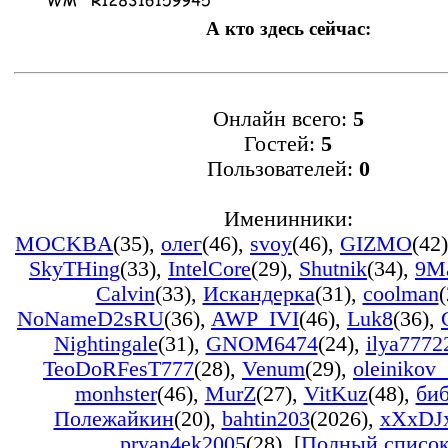
А кто здесь сейчас:
Онлайн всего:
5
Гостей:
5
Пользователей:
0
Именинники:
MOCKBA
(35)
,
олег
(46)
,
svoy
(46)
,
GIZMO
(42)
SkyTHing
(33)
,
IntelCore
(29)
,
Shutnik
(34)
,
9M
Calvin
(33)
,
Искандерка
(31)
,
coolman
(
NoNameD2sRU
(36)
,
AWP_IVI
(46)
,
Luk8
(36)
,
Nightingale
(31)
,
GNOM6474
(24)
,
ilya7772
TeoDoRFesT777
(28)
,
Venum
(29)
,
oleinikov
monhster
(46)
,
MurZ
(27)
,
VitKuz
(48)
,
би
Полежайкин
(20)
,
bahtin203
(2026)
,
xXxDJ
pryan4ek2005
(28)
, [
Полный списо