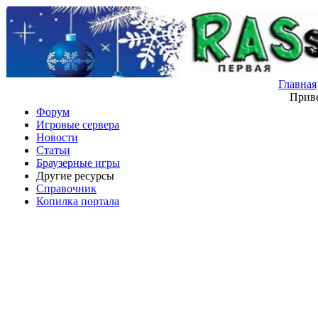
Главная
Приве
Форум
Игровые сервера
Новости
Статьи
Браузерные игры
Другие ресурсы
Справочник
Копилка портала