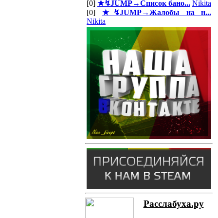
[0]
★↯JUMP→Список бано...
Nikita
[0]
★↯JUMP→Жалобы на н...
Nikita
Расслабуха.ру