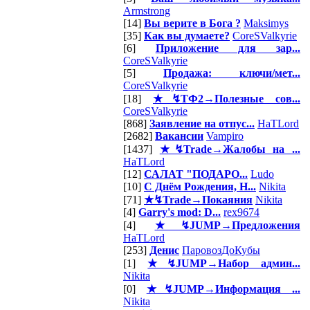
Armstrong
[14]
Вы верите в Бога ?
Maksimys
[35]
Как вы думаете?
CoreSValkyrie
[6]
Приложение для зар...
CoreSValkyrie
[5]
Продажа: ключи/мет...
CoreSValkyrie
[18]
★↯ТФ2→Полезные сов...
CoreSValkyrie
[868]
Заявление на отпус...
HaTLord
[2682]
Вакансии
Vampiro
[1437]
★↯Trade→Жалобы на ...
HaTLord
[12]
САЛАТ "ПОДАРО...
Ludo
[10]
С Днём Рождения, Н...
Nikita
[71]
★↯Trade→Покаяния
Nikita
[4]
Garry's mod: D...
rex9674
[4]
★↯JUMP→Предложения
HaTLord
[253]
Денис
ПаровозДоКубы
[1]
★↯JUMP→Набор админ...
Nikita
[0]
★↯JUMP→Информация ...
Nikita