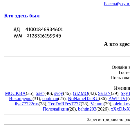
Расслабуху в
Кто здесь был
А кто здес
Онлайн в
Госте
Пользова
Именин
MOCKBA
(35)
,
олег
(46)
,
svoy
(46)
,
GIZMO
(42)
,
SaTaN
(29)
,
Sky
Искандерка
(31)
,
coolman
(25)
,
NoNameD2sRU
(36)
,
AWP_IVI
(
ilya77722rus
(28)
,
TeoDoRFesT777
(28)
,
Venum
(29)
,
oleiniko
Полежайкин
(20)
,
bahtin203
(2026)
,
xXxDJxX
Зарегистрировано ра