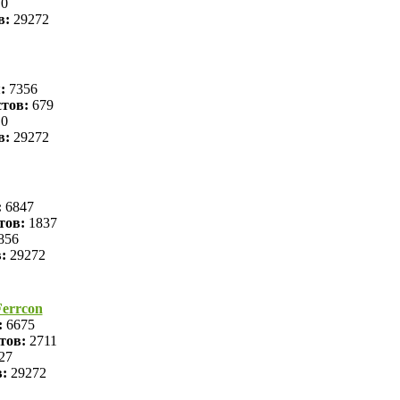
0
в:
29272
я:
7356
тов:
679
0
в:
29272
:
6847
тов:
1837
856
в:
29272
errcon
:
6675
тов:
2711
27
в:
29272