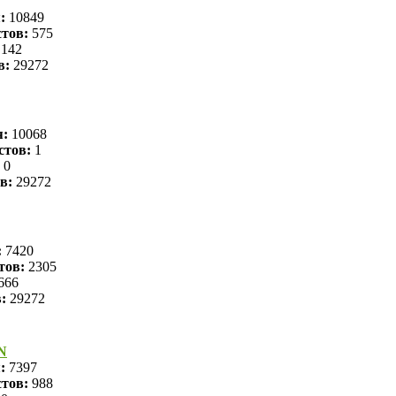
я:
10849
тов:
575
142
в:
29272
я:
10068
стов:
1
0
в:
29272
:
7420
тов:
2305
666
в:
29272
N
я:
7397
тов:
988