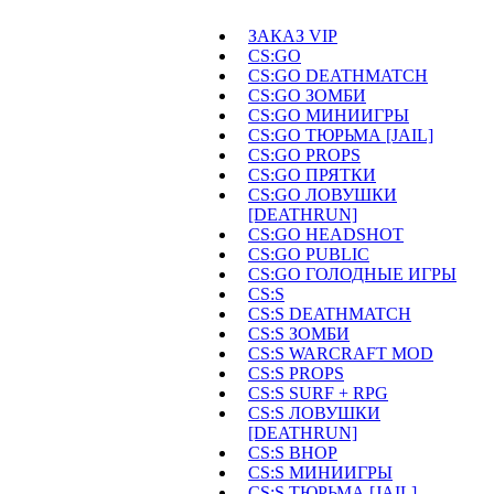
ЗАКАЗ VIP
CS:GO
CS:GO DEATHMATCH
CS:GO ЗОМБИ
CS:GO МИНИИГРЫ
CS:GO ТЮРЬМА [JAIL]
CS:GO PROPS
CS:GO ПРЯТКИ
CS:GO ЛОВУШКИ
[DEATHRUN]
CS:GO HEADSHOT
CS:GO PUBLIC
CS:GO ГОЛОДНЫЕ ИГРЫ
CS:S
CS:S DEATHMATCH
CS:S ЗОМБИ
CS:S WARCRAFT MOD
CS:S PROPS
CS:S SURF + RPG
CS:S ЛОВУШКИ
[DEATHRUN]
CS:S BHOP
CS:S МИНИИГРЫ
CS:S ТЮРЬМА [JAIL]