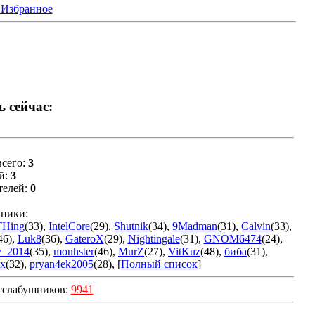
 Избранное
ь сейчас:
сего:
3
й:
3
телей:
0
ники:
THing
(33)
,
IntelCore
(29)
,
Shutnik
(34)
,
9Madman
(31)
,
Calvin
(33)
,
46)
,
Luk8
(36)
,
GateroX
(29)
,
Nightingale
(31)
,
GNOM6474
(24)
,
v_2014
(35)
,
monhster
(46)
,
MurZ
(27)
,
VitKuz
(48)
,
биба
(31)
,
x
(32)
,
pryan4ek2005
(28)
, [
Полный список
]
сслабушников:
9941