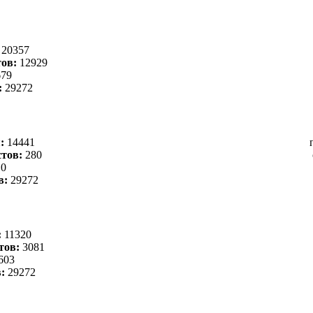
:
20357
ов:
12929
79
:
29272
я:
14441
тов:
280
0
в:
29272
:
11320
тов:
3081
603
в:
29272