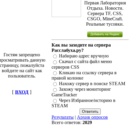
Первая Лаборатория
Отдыха. Новости.
Сервера TF, CSS,
CSGO, MineCraft.
Реальные тусовки.
Как вы заходите на сервера
Расслабуха.ру?
Гостям запрещено
Набираю адрес вручную
просматривать данную
Скачал с сайта файл меню
страницу, пожалуйста
серверов CSS
войдите на сайт как
Кликаю на ссылку сервера в
пользователь.
правой колонке
Нахожу сервер в поиске STEAM
Захожу через мониторинг
[
ВХОД
]
GameTracker
Через Избранное/историю в
STEAM
Результаты
|
Архив опросов
Всего ответов:
2029