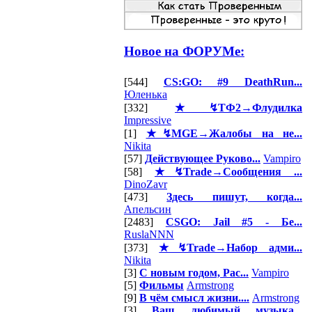
Новое на ФОРУМе:
[544]
CS:GO: #9 DeathRun...
Юленька
[332]
★↯ТФ2→Флудилка
Impressive
[1]
★↯MGE→Жалобы на не...
Nikita
[57]
Действующее Руково...
Vampiro
[58]
★↯Trade→Сообщения ...
DinoZavr
[473]
Здесь пишут, когда...
Апельсин
[2483]
CSGO: Jail #5 - Бе...
RuslaNNN
[373]
★↯Trade→Набор адми...
Nikita
[3]
С новым годом, Рас...
Vampiro
[5]
Фильмы
Armstrong
[9]
В чём смысл жизни....
Armstrong
[3]
Ваш любимый музыка...