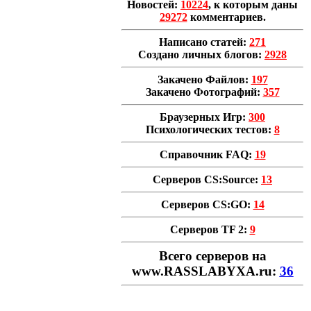
Новостей:
10224
, к которым даны
29272
комментариев.
Написано статей:
271
Создано личных блогов:
2928
Закачено Файлов:
197
Закачено Фотографий:
357
Браузерных Игр:
300
Психологических тестов:
8
Справочник FAQ:
19
Серверов CS:Source:
13
Серверов CS:GO:
14
Серверов TF 2:
9
Всего cерверов на
www.RASSLABYXA.ru:
36