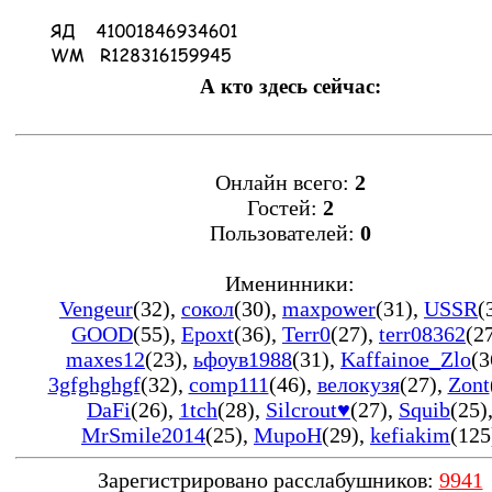
А кто здесь сейчас:
Онлайн всего:
2
Гостей:
2
Пользователей:
0
Именинники:
Vengeur
(32)
,
сокол
(30)
,
maxpower
(31)
,
USSR
(
GOOD
(55)
,
Epoxt
(36)
,
Terr0
(27)
,
terr08362
(2
maxes12
(23)
,
ьфоув1988
(31)
,
Kaffainoe_Zlo
(3
3gfghghgf
(32)
,
comp111
(46)
,
велокузя
(27)
,
Zont
DaFi
(26)
,
1tch
(28)
,
Silcrout♥
(27)
,
Squib
(25)
MrSmile2014
(25)
,
MupoH
(29)
,
kefiakim
(125
Зарегистрировано расслабушников:
9941