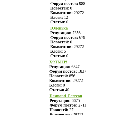
Форум постов:
988
Новостей:
0
Комментов:
29272
Блоги:
12
Статьи:
0
Юленька
Репутация:
7356
Форум постов:
679
Новостей:
0
Комментов:
29272
Блоги:
5
Статьи:
0
ҲửŦṀ€Ħ
Репутация:
6847
Форум постов:
1837
Новостей:
856
Комментов:
29272
Блоги:
0
Статьи:
40
Desmond_Ferrcon
Репутация:
6675
Форум постов:
2711
Новостей:
27
Комментов:
29272