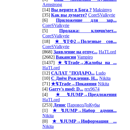
Armstrong
[14]
Вы верите в Бога ?
Maksimys
[35]
Как вы думаете?
CoreSValkyrie
[6]
Приложение для зар...
CoreSValkyrie
[5]
Продажа: ключи/мет...
CoreSValkyrie
[18]
★↯ТФ2→Полезные сов...
CoreSValkyrie
[868]
Заявление на отпус...
HaTLord
[2682]
Вакансии
Vampiro
[1437]
★↯Trade→Жалобы на ...
HaTLord
[12]
САЛАТ "ПОДАРО...
Ludo
[10]
С Днём Рождения, Н...
Nikita
[71]
★↯Trade→Покаяния
Nikita
[4]
Garry's mod: D...
rex9674
[4]
★↯JUMP→Предложения
HaTLord
[253]
Денис
ПаровозДоКубы
[1]
★↯JUMP→Набор админ...
Nikita
[0]
★↯JUMP→Информация ...
Nikita