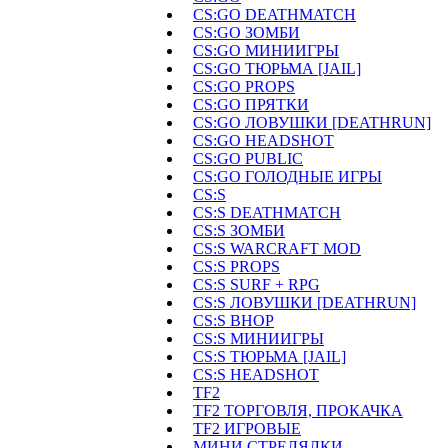
CS:GO DEATHMATCH
CS:GO ЗОМБИ
CS:GO МИНИИГРЫ
CS:GO ТЮРЬМА [JAIL]
CS:GO PROPS
CS:GO ПРЯТКИ
CS:GO ЛОВУШКИ [DEATHRUN]
CS:GO HEADSHOT
CS:GO PUBLIC
CS:GO ГОЛОДНЫЕ ИГРЫ
CS:S
CS:S DEATHMATCH
CS:S ЗОМБИ
CS:S WARCRAFT MOD
CS:S PROPS
CS:S SURF + RPG
CS:S ЛОВУШКИ [DEATHRUN]
CS:S BHOP
CS:S МИНИИГРЫ
CS:S ТЮРЬМА [JAIL]
CS:S HEADSHOT
TF2
TF2 ТОРГОВЛЯ, ПРОКАЧКА
TF2 ИГРОВЫЕ
МИНИ СТРЕЛЯЛКИ