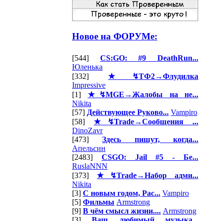
Новое на ФОРУМе:
[544]
CS:GO: #9 DeathRun...
Юленька
[332]
★↯ТФ2→Флудилка
Impressive
[1]
★↯MGE→Жалобы на не...
Nikita
[57]
Действующее Руково...
Vampiro
[58]
★↯Trade→Сообщения ...
DinoZavr
[473]
Здесь пишут, когда...
Апельсин
[2483]
CSGO: Jail #5 - Бе...
RuslaNNN
[373]
★↯Trade→Набор адми...
Nikita
[3]
С новым годом, Рас...
Vampiro
[5]
Фильмы
Armstrong
[9]
В чём смысл жизни....
Armstrong
[3]
Ваш любимый музыка...