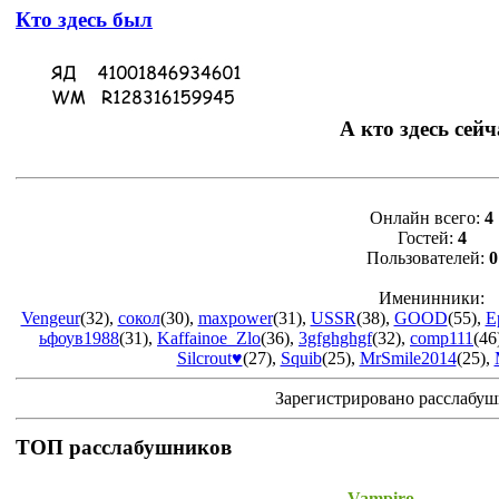
Кто здесь был
А кто здесь сейч
Онлайн всего:
4
Гостей:
4
Пользователей:
0
Именинники:
Vengeur
(32)
,
сокол
(30)
,
maxpower
(31)
,
USSR
(38)
,
GOOD
(55)
,
E
ьфоув1988
(31)
,
Kaffainoe_Zlo
(36)
,
3gfghghgf
(32)
,
comp111
(46
Silcrout♥
(27)
,
Squib
(25)
,
MrSmile2014
(25)
,
Зарегистрировано расслабу
ТОП расслабушников
Vampiro