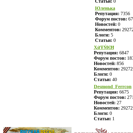
Статьи:
0
Юленька
Репутация:
7356
Форум постов:
67
Новостей:
0
Комментов:
2927
Блоги:
5
Статьи:
0
ҲửŦṀ€Ħ
Репутация:
6847
Форум постов:
18
Новостей:
856
Комментов:
29272
Блоги:
0
Статьи:
40
Desmond_Ferrcon
Репутация:
6675
Форум постов:
27
Новостей:
27
Комментов:
29272
Блоги:
0
Статьи:
1