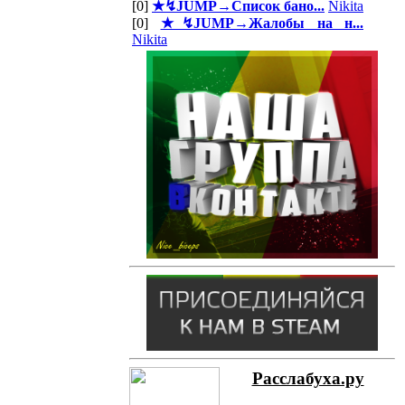
[0]
★↯JUMP→Список бано...
Nikita
[0]
★↯JUMP→Жалобы на н...
Nikita
Расслабуха.ру