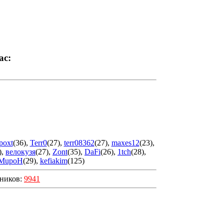
ас:
poxt
(36)
,
Terr0
(27)
,
terr08362
(27)
,
maxes12
(23)
,
)
,
велокузя
(27)
,
Zont
(35)
,
DaFi
(26)
,
1tch
(28)
,
MupoH
(29)
,
kefiakim
(125)
шников:
9941