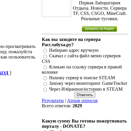
Первая Лаборатория
Отдыха. Новости. Сервера
TF, CSS, CSGO, MineCraft.
Реальные тусовки.
Как вы заходите на сервера
Расслабуха.ру?
но просматривать
Набираю адрес вручную
ицу, пожалуйста
Скачал с сайта файл меню серверов
 как пользователь.
CSS
Кликаю на ссылку сервера в правой
колонке
ХОД
]
Нахожу сервер в поиске STEAM
Захожу через мониторинг GameTracker
Через Избранное/историю в STEAM
Результаты
|
Архив опросов
Всего ответов:
2029
Какую сумму Вы готовы пожертвовать
порталу - DONATE?