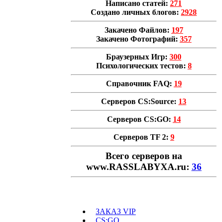
Написано статей:
271
Создано личных блогов:
2928
Закачено Файлов:
197
Закачено Фотографий:
357
Браузерных Игр:
300
Психологических тестов:
8
Справочник FAQ:
19
Серверов CS:Source:
13
Серверов CS:GO:
14
Серверов TF 2:
9
Всего cерверов на
www.RASSLABYXA.ru:
36
ЗАКАЗ VIP
CS:GO