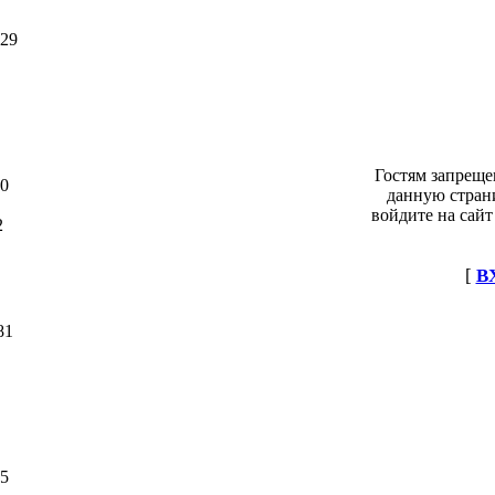
29
Гостям запреще
0
данную стран
войдите на сайт
2
[
В
81
5