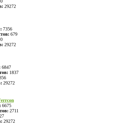
0
в:
29272
я:
7356
тов:
679
0
в:
29272
:
6847
тов:
1837
856
в:
29272
errcon
:
6675
тов:
2711
27
в:
29272