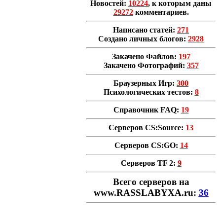
Новостей:
10224
, к которым даны
29272
комментариев.
Написано статей:
271
Создано личных блогов:
2928
Закачено Файлов:
197
Закачено Фотографий:
357
Браузерных Игр:
300
Психологических тестов:
8
Справочник FAQ:
19
Серверов CS:Source:
13
Серверов CS:GO:
14
Серверов TF 2:
9
Всего cерверов на
www.RASSLABYXA.ru:
36