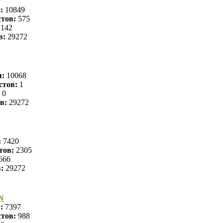
я:
10849
тов:
575
142
в:
29272
я:
10068
стов:
1
0
в:
29272
:
7420
тов:
2305
666
в:
29272
N
я:
7397
тов:
988