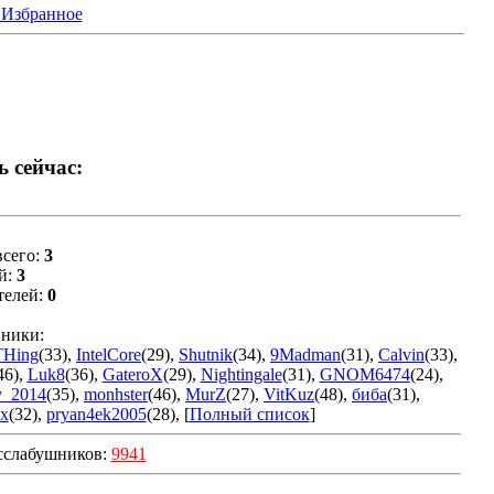
 Избранное
ь сейчас:
сего:
3
й:
3
телей:
0
ники:
THing
(33)
,
IntelCore
(29)
,
Shutnik
(34)
,
9Madman
(31)
,
Calvin
(33)
,
46)
,
Luk8
(36)
,
GateroX
(29)
,
Nightingale
(31)
,
GNOM6474
(24)
,
v_2014
(35)
,
monhster
(46)
,
MurZ
(27)
,
VitKuz
(48)
,
биба
(31)
,
x
(32)
,
pryan4ek2005
(28)
, [
Полный список
]
сслабушников:
9941