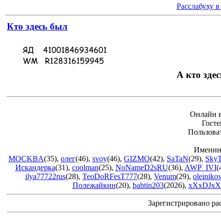
Расслабуху в
Кто здесь был
А кто здес
Онлайн в
Госте
Пользова
Именин
MOCKBA
(35)
,
олег
(46)
,
svoy
(46)
,
GIZMO
(42)
,
SaTaN
(29)
,
Sky
Искандерка
(31)
,
coolman
(25)
,
NoNameD2sRU
(36)
,
AWP_IVI
(
ilya77722rus
(28)
,
TeoDoRFesT777
(28)
,
Venum
(29)
,
oleiniko
Полежайкин
(20)
,
bahtin203
(2026)
,
xXxDJxX
Зарегистрировано ра