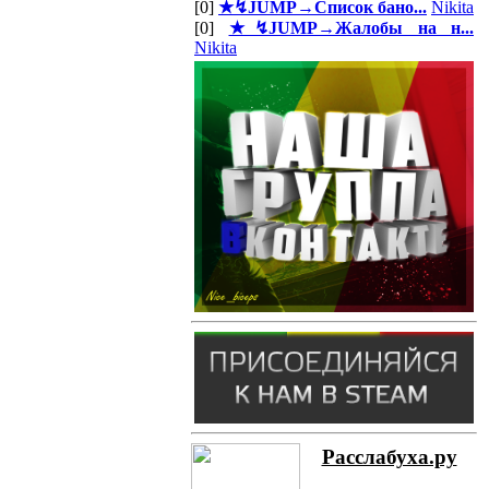
[0]
★↯JUMP→Список бано...
Nikita
[0]
★↯JUMP→Жалобы на н...
Nikita
Расслабуха.ру