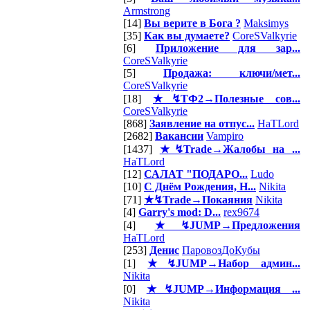
Armstrong
[14]
Вы верите в Бога ?
Maksimys
[35]
Как вы думаете?
CoreSValkyrie
[6]
Приложение для зар...
CoreSValkyrie
[5]
Продажа: ключи/мет...
CoreSValkyrie
[18]
★↯ТФ2→Полезные сов...
CoreSValkyrie
[868]
Заявление на отпус...
HaTLord
[2682]
Вакансии
Vampiro
[1437]
★↯Trade→Жалобы на ...
HaTLord
[12]
САЛАТ "ПОДАРО...
Ludo
[10]
С Днём Рождения, Н...
Nikita
[71]
★↯Trade→Покаяния
Nikita
[4]
Garry's mod: D...
rex9674
[4]
★↯JUMP→Предложения
HaTLord
[253]
Денис
ПаровозДоКубы
[1]
★↯JUMP→Набор админ...
Nikita
[0]
★↯JUMP→Информация ...
Nikita