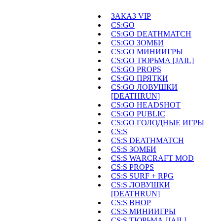
ЗАКАЗ VIP
CS:GO
CS:GO DEATHMATCH
CS:GO ЗОМБИ
CS:GO МИНИИГРЫ
CS:GO ТЮРЬМА [JAIL]
CS:GO PROPS
CS:GO ПРЯТКИ
CS:GO ЛОВУШКИ
[DEATHRUN]
CS:GO HEADSHOT
CS:GO PUBLIC
CS:GO ГОЛОДНЫЕ ИГРЫ
CS:S
CS:S DEATHMATCH
CS:S ЗОМБИ
CS:S WARCRAFT MOD
CS:S PROPS
CS:S SURF + RPG
CS:S ЛОВУШКИ
[DEATHRUN]
CS:S BHOP
CS:S МИНИИГРЫ
CS:S ТЮРЬМА [JAIL]