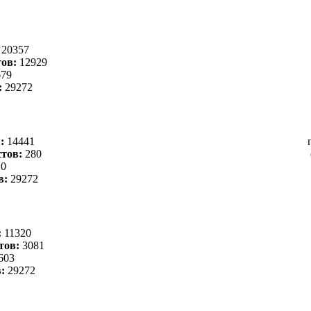
:
20357
ов:
12929
79
:
29272
я:
14441
тов:
280
0
в:
29272
:
11320
тов:
3081
603
в:
29272