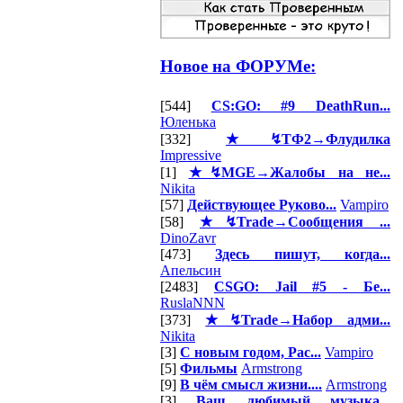
Новое на ФОРУМе:
[544]
CS:GO: #9 DeathRun...
Юленька
[332]
★↯ТФ2→Флудилка
Impressive
[1]
★↯MGE→Жалобы на не...
Nikita
[57]
Действующее Руково...
Vampiro
[58]
★↯Trade→Сообщения ...
DinoZavr
[473]
Здесь пишут, когда...
Апельсин
[2483]
CSGO: Jail #5 - Бе...
RuslaNNN
[373]
★↯Trade→Набор адми...
Nikita
[3]
С новым годом, Рас...
Vampiro
[5]
Фильмы
Armstrong
[9]
В чём смысл жизни....
Armstrong
[3]
Ваш любимый музыка...