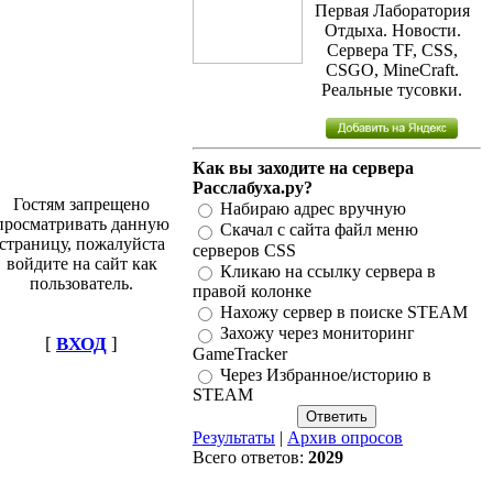
Первая Лаборатория
Отдыха. Новости.
Сервера TF, CSS,
CSGO, MineCraft.
Реальные тусовки.
Как вы заходите на сервера
Расслабуха.ру?
Гостям запрещено
Набираю адрес вручную
просматривать данную
Скачал с сайта файл меню
страницу, пожалуйста
серверов CSS
войдите на сайт как
Кликаю на ссылку сервера в
пользователь.
правой колонке
Нахожу сервер в поиске STEAM
Захожу через мониторинг
[
ВХОД
]
GameTracker
Через Избранное/историю в
STEAM
Результаты
|
Архив опросов
Всего ответов:
2029