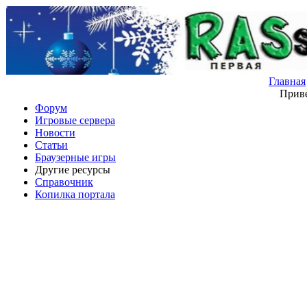
Главная
Приве
Форум
Игровые сервера
Новости
Статьи
Браузерные игры
Другие ресурсы
Справочник
Копилка портала