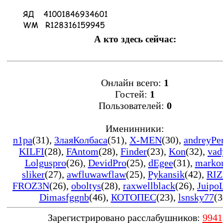
А кто здесь сейчас:
Онлайн всего:
1
Гостей:
1
Пользователей:
0
Именинники:
n1pa
(31)
,
ЗлаяКолбаса
(51)
,
X-MEN
(30)
,
andreyPe
KILFI
(28)
,
FAntom
(28)
,
Finder
(23)
,
Kon
(32)
,
vad
Lolguspro
(26)
,
DevidPro
(25)
,
dEgee
(31)
,
marko
sliker
(27)
,
awfluwawflaw
(25)
,
Pykansik
(42)
,
RIZ
FROZ3N
(26)
,
oboltys
(28)
,
raxwellblack
(26)
,
Juipo
Dimasfggnb
(46)
,
КОТОПЕС
(23)
,
lsnsky77
(3
Зарегистрировано расслабушников:
9941