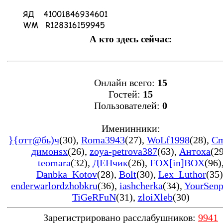
А кто здесь сейчас:
Онлайн всего:
15
Гостей:
15
Пользователей:
0
Именинники:
}{oтт@бь)ч
(30)
,
Roma3943
(27)
,
WoLf1998
(28)
,
Cm
димонsx
(26)
,
zoya-petrova387
(63)
,
Антоха
(2
teomara
(32)
,
ДЕНчик
(26)
,
FOX[in]BOX
(96)
Danbka_Kotov
(28)
,
Bolt
(30)
,
Lex_Luthor
(35)
enderwarlordzhobkru
(36)
,
iashcherka
(34)
,
YourSenp
TiGeRFuN
(31)
,
zloiXleb
(30)
Зарегистрировано расслабушников:
9941