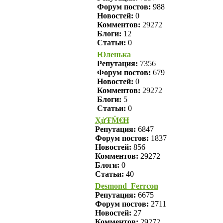
Форум постов:
988
Новостей:
0
Комментов:
29272
Блоги:
12
Статьи:
0
Юленька
Репутация:
7356
Форум постов:
679
Новостей:
0
Комментов:
29272
Блоги:
5
Статьи:
0
ҲửŦṀ€Ħ
Репутация:
6847
Форум постов:
1837
Новостей:
856
Комментов:
29272
Блоги:
0
Статьи:
40
Desmond_Ferrcon
Репутация:
6675
Форум постов:
2711
Новостей:
27
Комментов:
29272