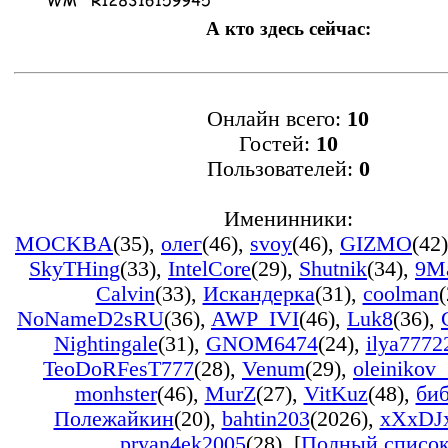
А кто здесь сейчас:
Онлайн всего:
10
Гостей:
10
Пользователей:
0
Именинники:
MOCKBA
(35)
,
олег
(46)
,
svoy
(46)
,
GIZMO
(42)
SkyTHing
(33)
,
IntelCore
(29)
,
Shutnik
(34)
,
9M
Calvin
(33)
,
Искандерка
(31)
,
coolman
(
NoNameD2sRU
(36)
,
AWP_IVI
(46)
,
Luk8
(36)
,
Nightingale
(31)
,
GNOM6474
(24)
,
ilya7772
TeoDoRFesT777
(28)
,
Venum
(29)
,
oleinikov
monhster
(46)
,
MurZ
(27)
,
VitKuz
(48)
,
би
Полежайкин
(20)
,
bahtin203
(2026)
,
xXxDJ
pryan4ek2005
(28)
, [
Полный списо