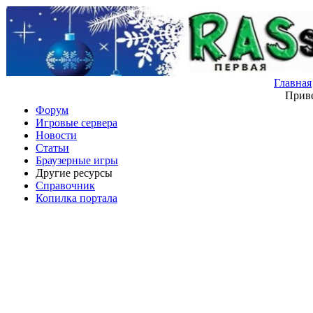
Главная
Приве
Форум
Игровые сервера
Новости
Статьи
Браузерные игры
Другие ресурсы
Справочник
Копилка портала