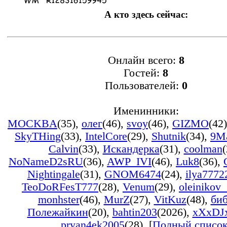
А кто здесь сейчас:
Онлайн всего:
8
Гостей:
8
Пользователей:
0
Именинники:
MOCKBA
(35)
,
олег
(46)
,
svoy
(46)
,
GIZMO
(42)
SkyTHing
(33)
,
IntelCore
(29)
,
Shutnik
(34)
,
9M
Calvin
(33)
,
Искандерка
(31)
,
coolman
(
NoNameD2sRU
(36)
,
AWP_IVI
(46)
,
Luk8
(36)
,
Nightingale
(31)
,
GNOM6474
(24)
,
ilya7772
TeoDoRFesT777
(28)
,
Venum
(29)
,
oleinikov
monhster
(46)
,
MurZ
(27)
,
VitKuz
(48)
,
би
Полежайкин
(20)
,
bahtin203
(2026)
,
xXxDJ
pryan4ek2005
(28)
, [
Полный списо