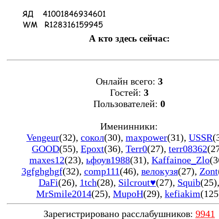
А кто здесь сейчас:
Онлайн всего:
3
Гостей:
3
Пользователей:
0
Именинники:
Vengeur
(32)
,
сокол
(30)
,
maxpower
(31)
,
USSR
(
GOOD
(55)
,
Epoxt
(36)
,
Terr0
(27)
,
terr08362
(2
maxes12
(23)
,
ьфоув1988
(31)
,
Kaffainoe_Zlo
(3
3gfghghgf
(32)
,
comp111
(46)
,
велокузя
(27)
,
Zont
DaFi
(26)
,
1tch
(28)
,
Silcrout♥
(27)
,
Squib
(25)
MrSmile2014
(25)
,
MupoH
(29)
,
kefiakim
(125
Зарегистрировано расслабушников:
9941