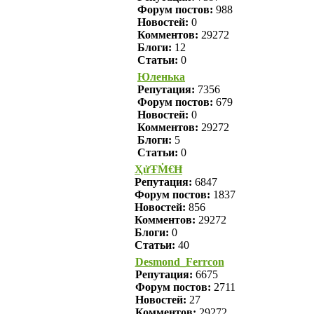
Форум постов:
988
Новостей:
0
Комментов:
29272
Блоги:
12
Статьи:
0
Юленька
Репутация:
7356
Форум постов:
679
Новостей:
0
Комментов:
29272
Блоги:
5
Статьи:
0
ҲửŦṀ€Ħ
Репутация:
6847
Форум постов:
1837
Новостей:
856
Комментов:
29272
Блоги:
0
Статьи:
40
Desmond_Ferrcon
Репутация:
6675
Форум постов:
2711
Новостей:
27
Комментов:
29272