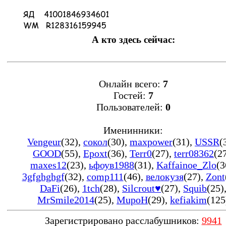
А кто здесь сейчас:
Онлайн всего:
7
Гостей:
7
Пользователей:
0
Именинники:
Vengeur
(32)
,
сокол
(30)
,
maxpower
(31)
,
USSR
(
GOOD
(55)
,
Epoxt
(36)
,
Terr0
(27)
,
terr08362
(2
maxes12
(23)
,
ьфоув1988
(31)
,
Kaffainoe_Zlo
(3
3gfghghgf
(32)
,
comp111
(46)
,
велокузя
(27)
,
Zont
DaFi
(26)
,
1tch
(28)
,
Silcrout♥
(27)
,
Squib
(25)
MrSmile2014
(25)
,
MupoH
(29)
,
kefiakim
(125
Зарегистрировано расслабушников:
9941