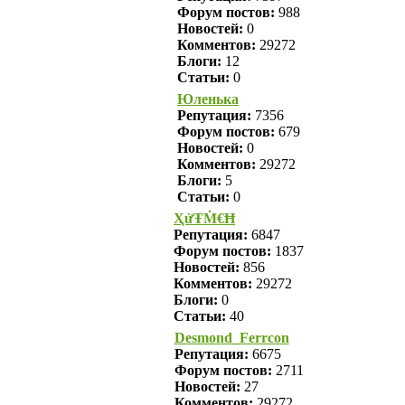
Форум постов:
988
Новостей:
0
Комментов:
29272
Блоги:
12
Статьи:
0
Юленька
Репутация:
7356
Форум постов:
679
Новостей:
0
Комментов:
29272
Блоги:
5
Статьи:
0
ҲửŦṀ€Ħ
Репутация:
6847
Форум постов:
1837
Новостей:
856
Комментов:
29272
Блоги:
0
Статьи:
40
Desmond_Ferrcon
Репутация:
6675
Форум постов:
2711
Новостей:
27
Комментов:
29272