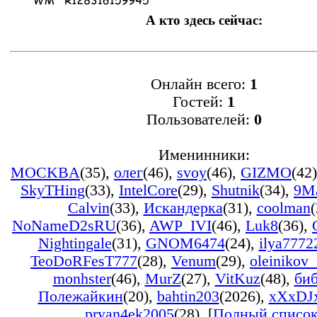
А кто здесь сейчас:
Онлайн всего:
1
Гостей:
1
Пользователей:
0
Именинники:
MOCKBA
(35)
,
олег
(46)
,
svoy
(46)
,
GIZMO
(42)
SkyTHing
(33)
,
IntelCore
(29)
,
Shutnik
(34)
,
9M
Calvin
(33)
,
Искандерка
(31)
,
coolman
(
NoNameD2sRU
(36)
,
AWP_IVI
(46)
,
Luk8
(36)
,
Nightingale
(31)
,
GNOM6474
(24)
,
ilya7772
TeoDoRFesT777
(28)
,
Venum
(29)
,
oleinikov
monhster
(46)
,
MurZ
(27)
,
VitKuz
(48)
,
би
Полежайкин
(20)
,
bahtin203
(2026)
,
xXxDJ
pryan4ek2005
(28)
, [
Полный списо