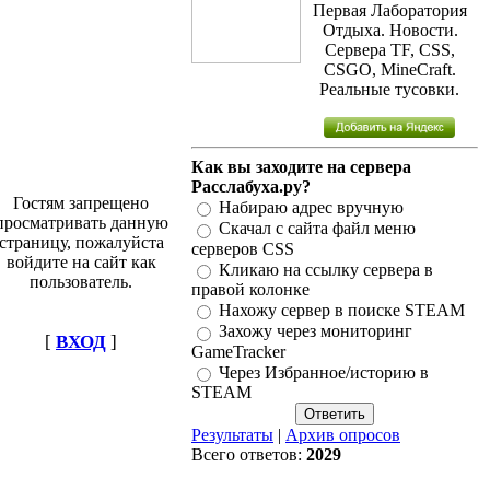
Первая Лаборатория
Отдыха. Новости.
Сервера TF, CSS,
CSGO, MineCraft.
Реальные тусовки.
Как вы заходите на сервера
Расслабуха.ру?
Гостям запрещено
Набираю адрес вручную
просматривать данную
Скачал с сайта файл меню
страницу, пожалуйста
серверов CSS
войдите на сайт как
Кликаю на ссылку сервера в
пользователь.
правой колонке
Нахожу сервер в поиске STEAM
Захожу через мониторинг
[
ВХОД
]
GameTracker
Через Избранное/историю в
STEAM
Результаты
|
Архив опросов
Всего ответов:
2029