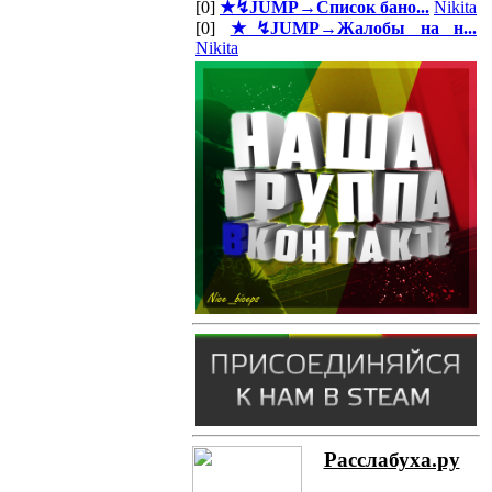
[0]
★↯JUMP→Список бано...
Nikita
[0]
★↯JUMP→Жалобы на н...
Nikita
Расслабуха.ру