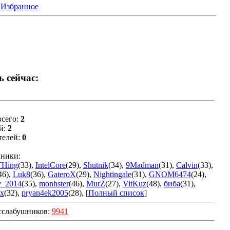
 Избранное
ь сейчас:
сего:
2
й:
2
телей:
0
ники:
THing
(33)
,
IntelCore
(29)
,
Shutnik
(34)
,
9Madman
(31)
,
Calvin
(33)
,
46)
,
Luk8
(36)
,
GateroX
(29)
,
Nightingale
(31)
,
GNOM6474
(24)
,
v_2014
(35)
,
monhster
(46)
,
MurZ
(27)
,
VitKuz
(48)
,
биба
(31)
,
x
(32)
,
pryan4ek2005
(28)
, [
Полный список
]
сслабушников:
9941