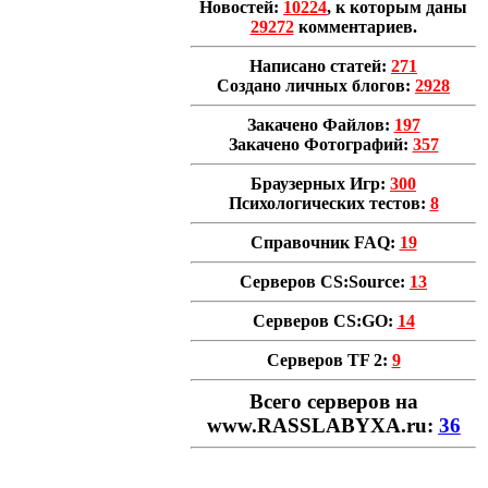
Новостей:
10224
, к которым даны
29272
комментариев.
Написано статей:
271
Создано личных блогов:
2928
Закачено Файлов:
197
Закачено Фотографий:
357
Браузерных Игр:
300
Психологических тестов:
8
Справочник FAQ:
19
Серверов CS:Source:
13
Серверов CS:GO:
14
Серверов TF 2:
9
Всего cерверов на
www.RASSLABYXA.ru:
36