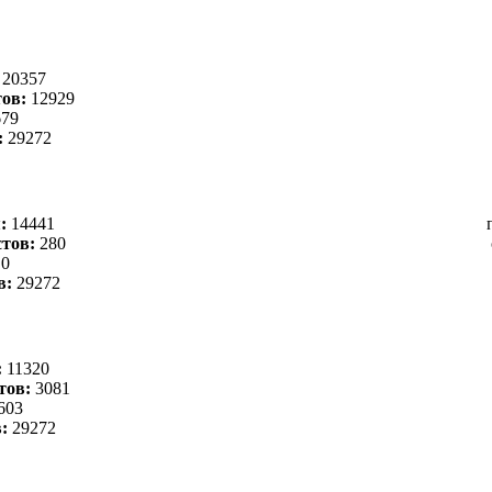
:
20357
ов:
12929
79
:
29272
я:
14441
тов:
280
0
в:
29272
:
11320
тов:
3081
603
в:
29272