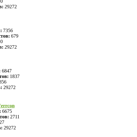
0
в:
29272
я:
7356
тов:
679
0
в:
29272
:
6847
тов:
1837
856
в:
29272
errcon
:
6675
тов:
2711
27
в:
29272