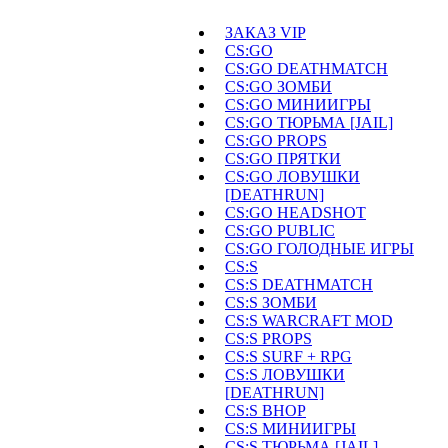
ЗАКАЗ VIP
CS:GO
CS:GO DEATHMATCH
CS:GO ЗОМБИ
CS:GO МИНИИГРЫ
CS:GO ТЮРЬМА [JAIL]
CS:GO PROPS
CS:GO ПРЯТКИ
CS:GO ЛОВУШКИ
[DEATHRUN]
CS:GO HEADSHOT
CS:GO PUBLIC
CS:GO ГОЛОДНЫЕ ИГРЫ
CS:S
CS:S DEATHMATCH
CS:S ЗОМБИ
CS:S WARCRAFT MOD
CS:S PROPS
CS:S SURF + RPG
CS:S ЛОВУШКИ
[DEATHRUN]
CS:S BHOP
CS:S МИНИИГРЫ
CS:S ТЮРЬМА [JAIL]