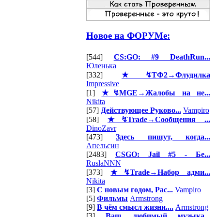
Новое на ФОРУМе:
[544]
CS:GO: #9 DeathRun...
Юленька
[332]
★↯ТФ2→Флудилка
Impressive
[1]
★↯MGE→Жалобы на не...
Nikita
[57]
Действующее Руково...
Vampiro
[58]
★↯Trade→Сообщения ...
DinoZavr
[473]
Здесь пишут, когда...
Апельсин
[2483]
CSGO: Jail #5 - Бе...
RuslaNNN
[373]
★↯Trade→Набор адми...
Nikita
[3]
С новым годом, Рас...
Vampiro
[5]
Фильмы
Armstrong
[9]
В чём смысл жизни....
Armstrong
[3]
Ваш любимый музыка...