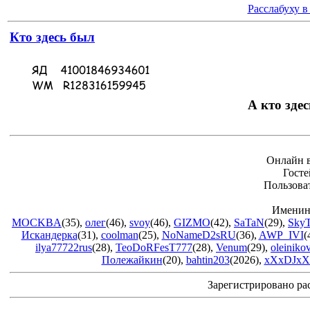
Расслабуху в
Кто здесь был
А кто здес
Онлайн в
Госте
Пользова
Именин
MOCKBA
(35)
,
олег
(46)
,
svoy
(46)
,
GIZMO
(42)
,
SaTaN
(29)
,
Sky
Искандерка
(31)
,
coolman
(25)
,
NoNameD2sRU
(36)
,
AWP_IVI
(
ilya77722rus
(28)
,
TeoDoRFesT777
(28)
,
Venum
(29)
,
oleiniko
Полежайкин
(20)
,
bahtin203
(2026)
,
xXxDJxX
Зарегистрировано ра