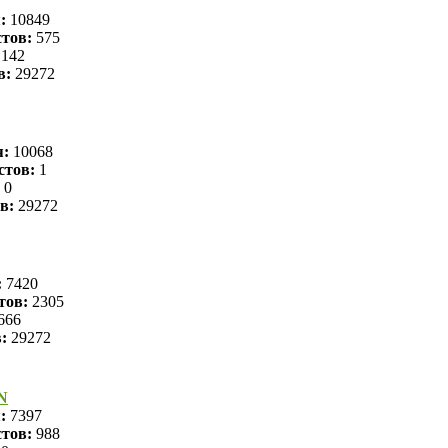
я:
10849
тов:
575
142
в:
29272
я:
10068
стов:
1
0
в:
29272
:
7420
тов:
2305
666
в:
29272
N
я:
7397
тов:
988