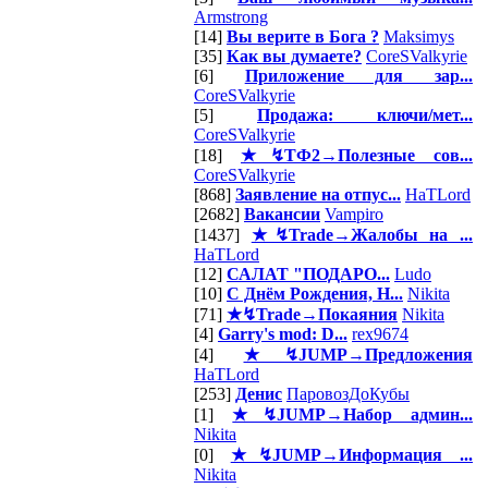
Armstrong
[14]
Вы верите в Бога ?
Maksimys
[35]
Как вы думаете?
CoreSValkyrie
[6]
Приложение для зар...
CoreSValkyrie
[5]
Продажа: ключи/мет...
CoreSValkyrie
[18]
★↯ТФ2→Полезные сов...
CoreSValkyrie
[868]
Заявление на отпус...
HaTLord
[2682]
Вакансии
Vampiro
[1437]
★↯Trade→Жалобы на ...
HaTLord
[12]
САЛАТ "ПОДАРО...
Ludo
[10]
С Днём Рождения, Н...
Nikita
[71]
★↯Trade→Покаяния
Nikita
[4]
Garry's mod: D...
rex9674
[4]
★↯JUMP→Предложения
HaTLord
[253]
Денис
ПаровозДоКубы
[1]
★↯JUMP→Набор админ...
Nikita
[0]
★↯JUMP→Информация ...
Nikita