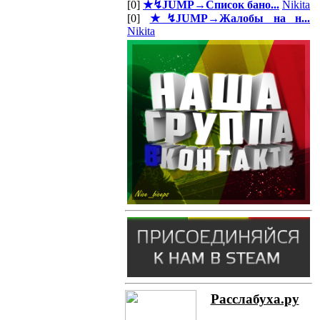
[0]
★↯JUMP→Список бано...
Nikita
[0]
★↯JUMP→Жалобы на н...
Nikita
Расслабуха.ру