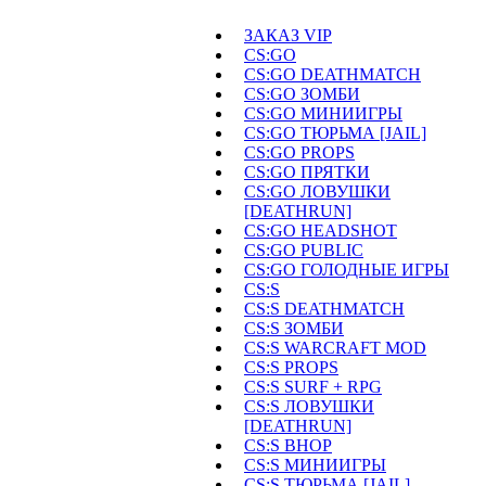
ЗАКАЗ VIP
CS:GO
CS:GO DEATHMATCH
CS:GO ЗОМБИ
CS:GO МИНИИГРЫ
CS:GO ТЮРЬМА [JAIL]
CS:GO PROPS
CS:GO ПРЯТКИ
CS:GO ЛОВУШКИ
[DEATHRUN]
CS:GO HEADSHOT
CS:GO PUBLIC
CS:GO ГОЛОДНЫЕ ИГРЫ
CS:S
CS:S DEATHMATCH
CS:S ЗОМБИ
CS:S WARCRAFT MOD
CS:S PROPS
CS:S SURF + RPG
CS:S ЛОВУШКИ
[DEATHRUN]
CS:S BHOP
CS:S МИНИИГРЫ
CS:S ТЮРЬМА [JAIL]