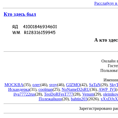
Расслабуху в
Кто здесь был
А кто здес
Онлайн в
Госте
Пользова
Именин
MOCKBA
(35)
,
олег
(46)
,
svoy
(46)
,
GIZMO
(42)
,
SaTaN
(29)
,
Sky
Искандерка
(31)
,
coolman
(25)
,
NoNameD2sRU
(36)
,
AWP_IVI
(
ilya77722rus
(28)
,
TeoDoRFesT777
(28)
,
Venum
(29)
,
oleiniko
Полежайкин
(20)
,
bahtin203
(2026)
,
xXxDJxX
Зарегистрировано ра