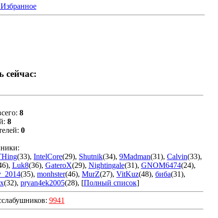
 Избранное
ь сейчас:
сего:
8
й:
8
телей:
0
ники:
THing
(33)
,
IntelCore
(29)
,
Shutnik
(34)
,
9Madman
(31)
,
Calvin
(33)
,
46)
,
Luk8
(36)
,
GateroX
(29)
,
Nightingale
(31)
,
GNOM6474
(24)
,
v_2014
(35)
,
monhster
(46)
,
MurZ
(27)
,
VitKuz
(48)
,
биба
(31)
,
x
(32)
,
pryan4ek2005
(28)
, [
Полный список
]
сслабушников:
9941