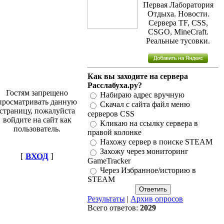
Первая Лаборатория
Отдыха. Новости.
Сервера TF, CSS,
CSGO, MineCraft.
Реальные тусовки.
Как вы заходите на сервера
Расслабуха.ру?
Гостям запрещено
Набираю адрес вручную
просматривать данную
Скачал с сайта файл меню
страницу, пожалуйста
серверов CSS
войдите на сайт как
Кликаю на ссылку сервера в
пользователь.
правой колонке
Нахожу сервер в поиске STEAM
Захожу через мониторинг
[
ВХОД
]
GameTracker
Через Избранное/историю в
STEAM
Результаты
|
Архив опросов
Всего ответов:
2029