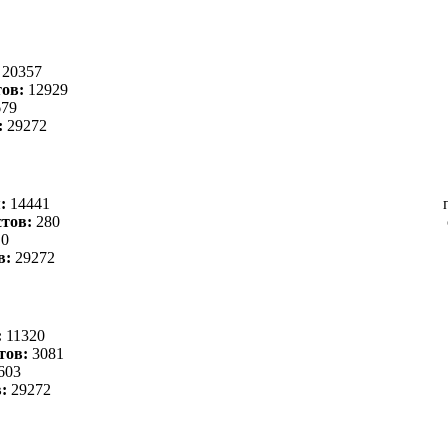
:
20357
ов:
12929
79
:
29272
я:
14441
тов:
280
0
в:
29272
:
11320
тов:
3081
603
в:
29272