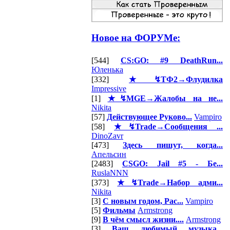
Новое на ФОРУМе:
[544]
CS:GO: #9 DeathRun...
Юленька
[332]
★↯ТФ2→Флудилка
Impressive
[1]
★↯MGE→Жалобы на не...
Nikita
[57]
Действующее Руково...
Vampiro
[58]
★↯Trade→Сообщения ...
DinoZavr
[473]
Здесь пишут, когда...
Апельсин
[2483]
CSGO: Jail #5 - Бе...
RuslaNNN
[373]
★↯Trade→Набор адми...
Nikita
[3]
С новым годом, Рас...
Vampiro
[5]
Фильмы
Armstrong
[9]
В чём смысл жизни....
Armstrong
[3]
Ваш любимый музыка...