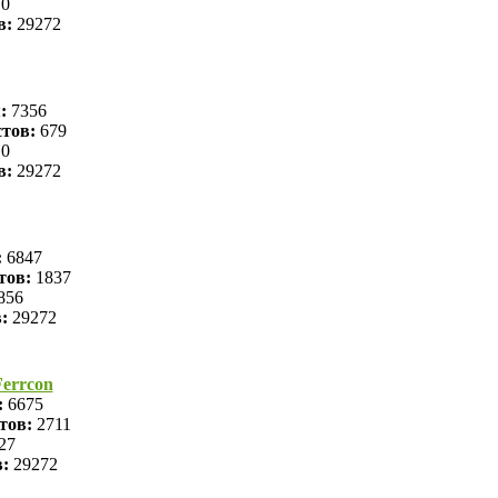
0
в:
29272
я:
7356
тов:
679
0
в:
29272
:
6847
тов:
1837
856
в:
29272
errcon
:
6675
тов:
2711
27
в:
29272