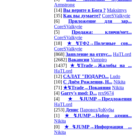
Armstrong
[14]
Вы верите в Бога ?
Maksimys
[35]
Как вы думаете?
CoreSValkyrie
[6]
Приложение для зар...
CoreSValkyrie
[5]
Продажа: ключи/мет...
CoreSValkyrie
[18]
★↯ТФ2→Полезные сов...
CoreSValkyrie
[868]
Заявление на отпус...
HaTLord
[2682]
Вакансии
Vampiro
[1437]
★↯Trade→Жалобы на ...
HaTLord
[12]
САЛАТ "ПОДАРО...
Ludo
[10]
С Днём Рождения, Н...
Nikita
[71]
★↯Trade→Покаяния
Nikita
[4]
Garry's mod: D...
rex9674
[4]
★↯JUMP→Предложения
HaTLord
[253]
Денис
ПаровозДоКубы
[1]
★↯JUMP→Набор админ...
Nikita
[0]
★↯JUMP→Информация ...
Nikita