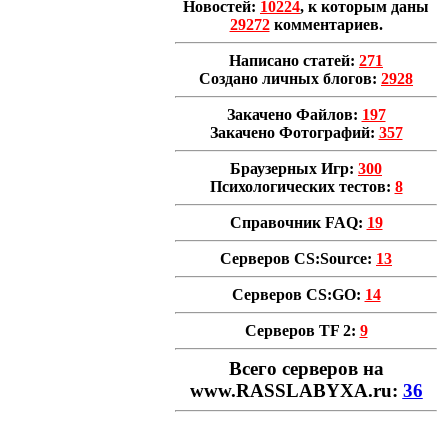
Новостей:
10224
, к которым даны
29272
комментариев.
Написано статей:
271
Создано личных блогов:
2928
Закачено Файлов:
197
Закачено Фотографий:
357
Браузерных Игр:
300
Психологических тестов:
8
Справочник FAQ:
19
Серверов CS:Source:
13
Серверов CS:GO:
14
Серверов TF 2:
9
Всего cерверов на
www.RASSLABYXA.ru:
36