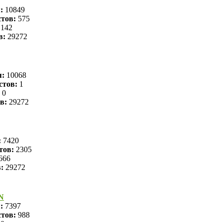
я:
10849
тов:
575
142
в:
29272
я:
10068
стов:
1
0
в:
29272
:
7420
тов:
2305
666
в:
29272
N
я:
7397
тов:
988