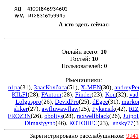
А кто здесь сейчас:
Онлайн всего:
10
Гостей:
10
Пользователей:
0
Именинники:
n1pa
(31)
,
ЗлаяКолбаса
(51)
,
X-MEN
(30)
,
andreyPe
KILFI
(28)
,
FAntom
(28)
,
Finder
(23)
,
Kon
(32)
,
vad
Lolguspro
(26)
,
DevidPro
(25)
,
dEgee
(31)
,
marko
sliker
(27)
,
awfluwawflaw
(25)
,
Pykansik
(42)
,
RIZ
FROZ3N
(26)
,
oboltys
(28)
,
raxwellblack
(26)
,
Juipo
Dimasfggnb
(46)
,
КОТОПЕС
(23)
,
lsnsky77
(3
Зарегистрировано расслабушников:
9941