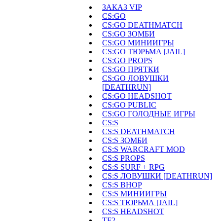
ЗАКАЗ VIP
CS:GO
CS:GO DEATHMATCH
CS:GO ЗОМБИ
CS:GO МИНИИГРЫ
CS:GO ТЮРЬМА [JAIL]
CS:GO PROPS
CS:GO ПРЯТКИ
CS:GO ЛОВУШКИ
[DEATHRUN]
CS:GO HEADSHOT
CS:GO PUBLIC
CS:GO ГОЛОДНЫЕ ИГРЫ
CS:S
CS:S DEATHMATCH
CS:S ЗОМБИ
CS:S WARCRAFT MOD
CS:S PROPS
CS:S SURF + RPG
CS:S ЛОВУШКИ [DEATHRUN]
CS:S BHOP
CS:S МИНИИГРЫ
CS:S ТЮРЬМА [JAIL]
CS:S HEADSHOT
TF2