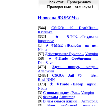
Новое на ФОРУМе:
[544]
CS:GO: #9 DeathRun...
Юленька
[332]
★↯ТФ2→Флудилка
Impressive
[1]
★↯MGE→Жалобы на не...
Nikita
[57]
Действующее Руково...
Vampiro
[58]
★↯Trade→Сообщения ...
DinoZavr
[473]
Здесь пишут, когда...
Апельсин
[2483]
CSGO: Jail #5 - Бе...
RuslaNNN
[373]
★↯Trade→Набор адми...
Nikita
[3]
С новым годом, Рас...
Vampiro
[5]
Фильмы
Armstrong
[9]
В чём смысл жизни....
Armstrong
[3]
Ваш любимый музыка...