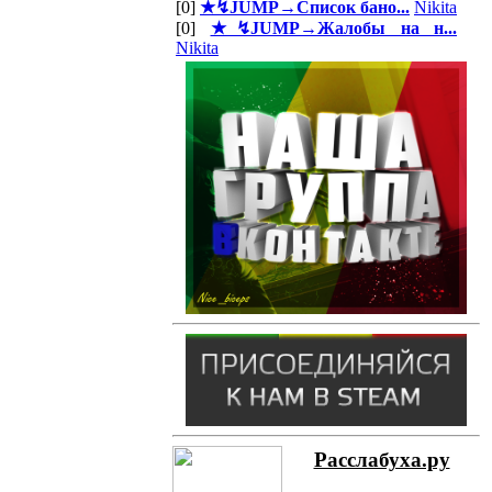
[0]
★↯JUMP→Список бано...
Nikita
[0]
★↯JUMP→Жалобы на н...
Nikita
Расслабуха.ру