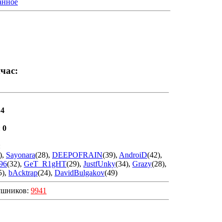
анное
йчас:
:
4
:
0
:
)
,
Sayonara
(28)
,
DEEPOFRAIN
(39)
,
AndroiD
(42)
,
96
(32)
,
GeT_R1gHT
(29)
,
JustfUnky
(34)
,
Grazy
(28)
,
5)
,
bAcktrap
(24)
,
DavidBulgakov
(49)
ушников:
9941