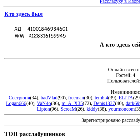
Расслабуху в Избр
Кто здесь был
А кто здесь се
Онлайн всего
Гостей:
4
Пользователей
Именинники
Сестрюня
(34)
,
badVlad
(90)
,
freeman
(30)
,
tembl4
(39)
,
ELITA
(29
Logan666
(40)
,
VaN4o
(36)
,
m_A_X35
(72)
,
Denis1337
(40)
,
dark69
Lipton
(96)
,
ScreaM
(26)
,
kiddy
(38)
,
yourmoncom
(3
Зарегистрировано расслаб
ТОП расслабушников