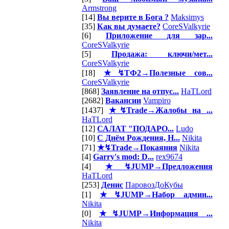
Armstrong
[14]
Вы верите в Бога ?
Maksimys
[35]
Как вы думаете?
CoreSValkyrie
[6]
Приложение для зар...
CoreSValkyrie
[5]
Продажа: ключи/мет...
CoreSValkyrie
[18]
★↯ТФ2→Полезные сов...
CoreSValkyrie
[868]
Заявление на отпус...
HaTLord
[2682]
Вакансии
Vampiro
[1437]
★↯Trade→Жалобы на ...
HaTLord
[12]
САЛАТ "ПОДАРО...
Ludo
[10]
С Днём Рождения, Н...
Nikita
[71]
★↯Trade→Покаяния
Nikita
[4]
Garry's mod: D...
rex9674
[4]
★↯JUMP→Предложения
HaTLord
[253]
Денис
ПаровозДоКубы
[1]
★↯JUMP→Набор админ...
Nikita
[0]
★↯JUMP→Информация ...
Nikita