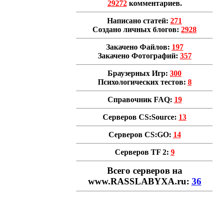
29272
комментариев.
Написано статей:
271
Создано личных блогов:
2928
Закачено Файлов:
197
Закачено Фотографий:
357
Браузерных Игр:
300
Психологических тестов:
8
Справочник FAQ:
19
Серверов CS:Source:
13
Серверов CS:GO:
14
Серверов TF 2:
9
Всего cерверов на
www.RASSLABYXA.ru:
36