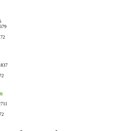
6
679
272
837
72
on
711
72