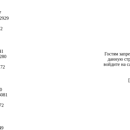
7
2929
72
41
Гостям запр
280
данную стр
войдите на с
272
0
081
72
49