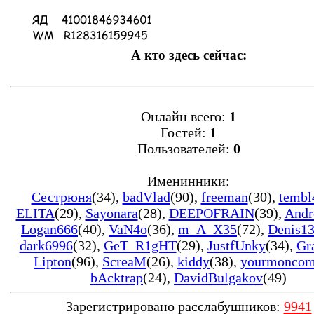
А кто здесь сейчас:
Онлайн всего:
1
Гостей:
1
Пользователей:
0
Именинники:
Сестрюня
(34)
,
badVlad
(90)
,
freeman
(30)
,
tembl
ELITA
(29)
,
Sayonara
(28)
,
DEEPOFRAIN
(39)
,
Andr
Logan666
(40)
,
VaN4o
(36)
,
m_A_X35
(72)
,
Denis1
dark6996
(32)
,
GeT_R1gHT
(29)
,
JustfUnky
(34)
,
Gr
Lipton
(96)
,
ScreaM
(26)
,
kiddy
(38)
,
yourmonco
bAcktrap
(24)
,
DavidBulgakov
(49)
Зарегистрировано расслабушников:
9941